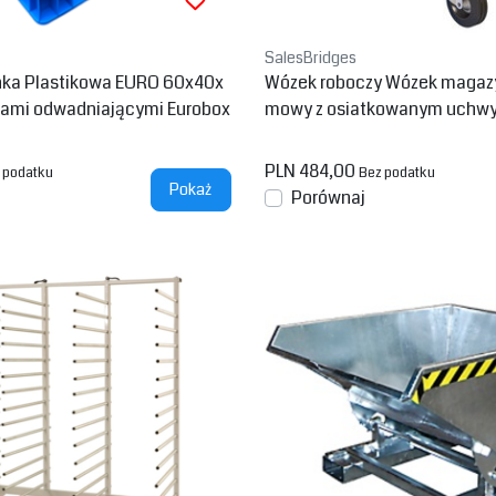
SalesBridges
nka Plastikowa EURO 60x40x
Wózek roboczy Wózek magazy
rami odwadniającymi Eurobox
mowy z osiatkowanym uchw
PLN 484,00
 podatku
Bez podatku
Pokaż
Porównaj