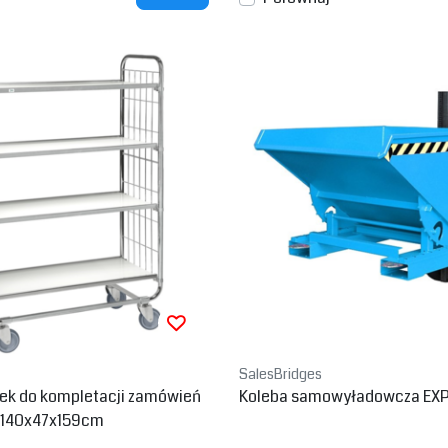
SalesBridges
ek do kompletacji zamówień
Koleba samowyładowcza EX
140x47x159cm