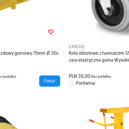
CASCOO
jazdowy gumowy 75mm Ø 30c
Koło obrotowe z hamulcem 1
zara elastyczna guma Wysokie
amid
PLN 39,00
z podatku
Bez podatku
Pokaż
Porównaj