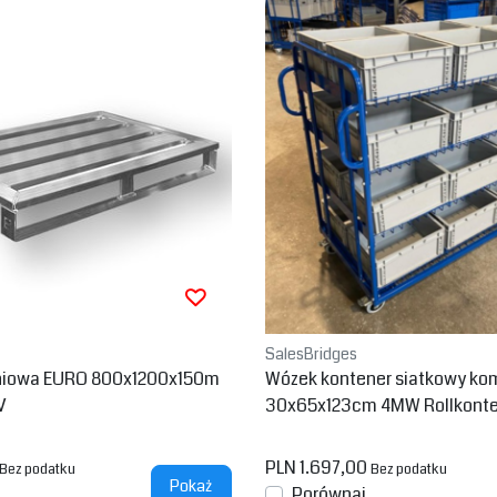
SalesBridges
iniowa EURO 800x1200x150m
Wózek kontener siatkowy kom
V
30x65x123cm 4MW Rollkonte
ami
PLN 1.697,00
Bez podatku
Bez podatku
Pokaż
Porównaj