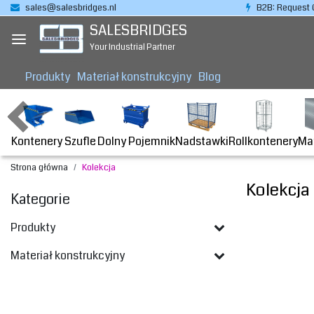
sales@salesbridges.nl
B2B: Request 
SALESBRIDGES
Your Industrial Partner
Produkty
Materiał konstrukcyjny
Blog
Kontenery
Dolny Pojemnik
Nadstawki
Rollkontenery
Ma
Szufle
Strona główna
Kolekcja
Kolekcja
Kategorie
Produkty
Materiał konstrukcyjny