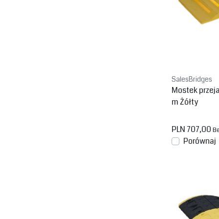
SalesBridges
Mostek prze
m Żółty
PLN 707,00
Be
Porównaj