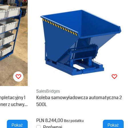
SalesBridges
pletacyjny 1
Koleba samowyładowcza automatyczna 2
ner z uchwyt
500L
PLN 8.244,00
Bez podatku
Pokaż
Pokaż
Porównaj