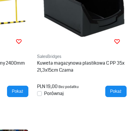
SalesBridges
arny 2400mm
Kuweta magazynowa plastikowa C PP 35x
21,3x15cm Czarna
PLN 19,00
Bez podatku
Pokaż
Pokaż
Porównaj