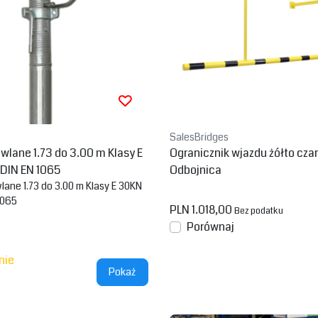
SalesBridges
lane 1.73 do 3.00 m Klasy E
Ogranicznik wjazdu żółto cz
 DIN EN 1065
Odbojnica
ane 1.73 do 3.00 m Klasy E 30KN
1065
PLN 1.018,00
Bez podatku
Porównaj
nie
Pokaż