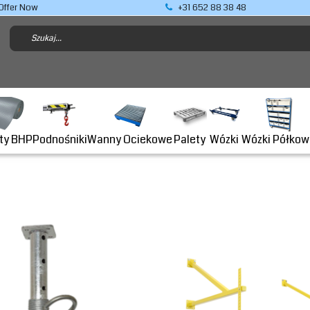
Offer Now
+31 652 88 38 48
Podnośniki
ty BHP
Wanny Ociekowe
Wózki Półkow
Palety
Wózki