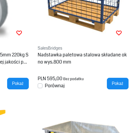
SalesBridges
25mm 220kg S
Nadstawka paletowa stalowa składane ok
j jakości poli
no wys.800 mm
PLN 595,00
Bez podatku
Pokaż
Pokaż
Porównaj