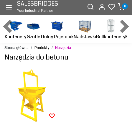
SALESBRIDGES
0
Your Industrial Partner
Kontenery
Dolny Pojemnik
Nadstawki
Rollkontenery
Ma
Szufle
Strona główna
Produkty
Narzędzia
Narzędzia do betonu