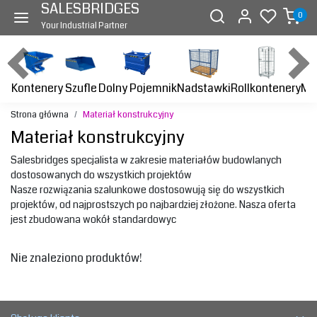
SALESBRIDGES
0
Your Industrial Partner
Kontenery
Dolny Pojemnik
Nadstawki
Rollkontenery
Ma
Szufle
Strona główna
Materiał konstrukcyjny
Materiał konstrukcyjny
Salesbridges specjalista w zakresie materiałów budowlanych
dostosowanych do wszystkich projektów
Nasze rozwiązania szalunkowe dostosowują się do wszystkich
projektów, od najprostszych po najbardziej złożone. Nasza oferta
jest zbudowana wokół standardowyc
Nie znaleziono produktów!