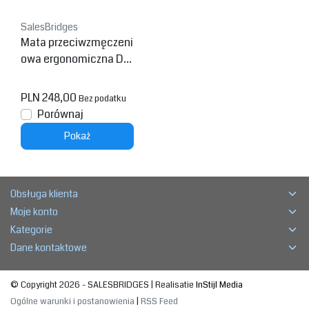
SalesBridges
Mata przeciwzmęczeni
owa ergonomiczna Dia
mond Sof-Tred 419
PLN 248,00
Bez podatku
Porównaj
Pokaż
Obsługa klienta
Moje konto
Kategorie
Dane kontaktowe
© Copyright 2026 - SALESBRIDGES | Realisatie
InStijl Media
Ogólne warunki i postanowienia
|
RSS Feed