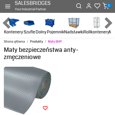
SALESBRIDGES
0
Your Industrial Partner
Kontenery
Dolny Pojemnik
Nadstawki
Rollkontenery
Ma
Szufle
Strona główna
Produkty
Maty BHP
Maty bezpieczeństwa anty-
zmęczeniowe