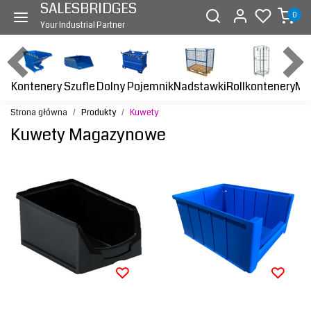
SALESBRIDGES
0
Your Industrial Partner
Kontenery
Dolny Pojemnik
Nadstawki
Rollkontenery
Ma
Szufle
Strona główna
Produkty
Kuwety
Kuwety Magazynowe