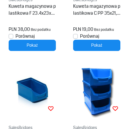
Kuweta magazynowa p
Kuweta magazynowa p
lastikowa F 23.4x23x14
lastikowa C PP 35x21,3
cm
x15cm Szara
PLN 38,00
PLN 19,00
Bez podatku
Bez podatku
Porównaj
Porównaj
Pokaż
Pokaż
SalesBridges
SalesBridges