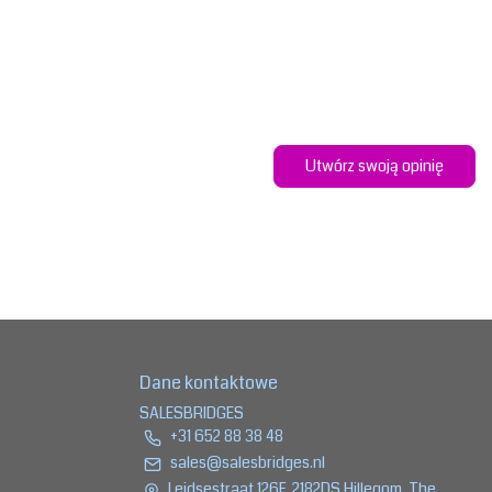
Utwórz swoją opinię
Dane kontaktowe
SALESBRIDGES
+31 652 88 38 48
sales@salesbridges.nl
Leidsestraat 126F, 2182DS Hillegom, The