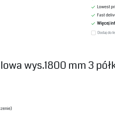
Lowest pr
Fast deliv
Więcej in
Dodaj do l
lowa wys.1800 mm 3 półki
zenie)‎