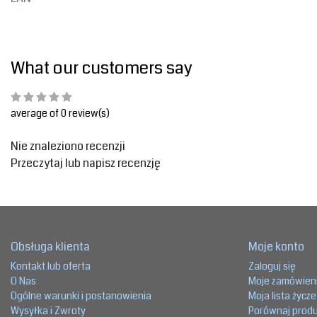
What our customers say
average of 0 review(s)
Nie znaleziono recenzji
Przeczytaj lub napisz recenzję
Obsługa klienta
Moje konto
Kontakt lub oferta
Zaloguj się
O Nas
Moje zamówien
Ogólne warunki i postanowienia
Moja lista życz
Wysyłka i Zwroty
Porównaj prod