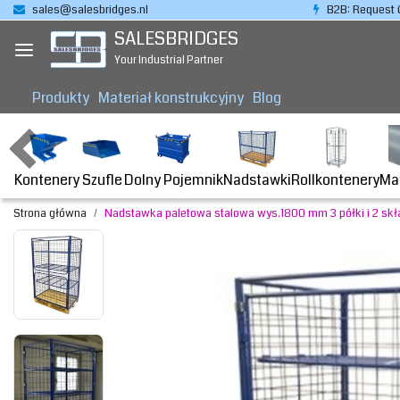
sales@salesbridges.nl
B2B: Request 
SALESBRIDGES
Your Industrial Partner
Produkty
Materiał konstrukcyjny
Blog
Kontenery
Dolny Pojemnik
Nadstawki
Rollkontenery
Ma
Szufle
Strona główna
Nadstawka paletowa stalowa wys.1800 mm 3 półki i 2 sk