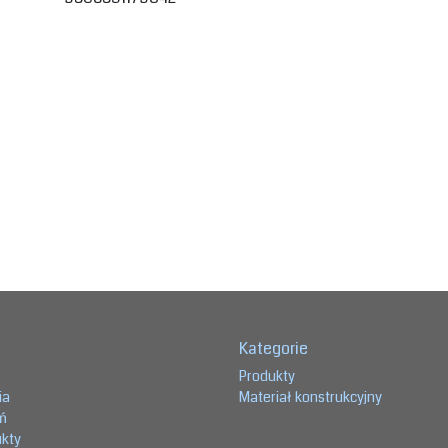
Kategorie
Produkty
ia
Materiał konstrukcyjny
eń
ukty