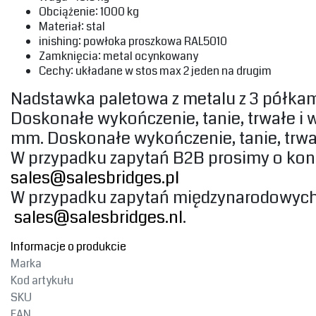
‎Obciążenie: 1000 kg‎
‎Materiał: stal‎
‎inishing: powłoka proszkowa RAL5010‎
‎Zamknięcia: metal ocynkowany‎
‎Cechy: układane w stos max 2 jeden na drugim‎
Nadstawka paletowa z metalu z 3 półkam
Doskonałe wykończenie, tanie, trwałe i
mm. Doskonałe wykończenie, tanie, trwał
‎W przypadku zapytań B2B prosimy o kon
sales@salesbridges.pl
‎W przypadku zapytań międzynarodowych 
sales@salesbridges.nl
‎.‎
Informacje o produkcie
Marka
Kod artykułu
SKU
EAN