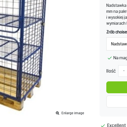
Nadstawka p
mm na palet
i wysokiej 
wymiarach 
Zrób choise
Na mag
Ilość
-
Enlarge image
Excellent 