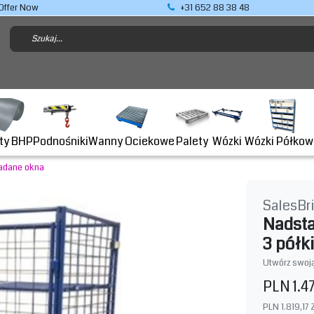
Offer Now
+31 652 88 38 48
Podnośniki
ty BHP
Wanny Ociekowe
Wózki Półkow
Palety
Wózki
ładane okna
SalesBr
Nadst
3 półk
Utwórz swoją
PLN 1.4
PLN 1.819,17