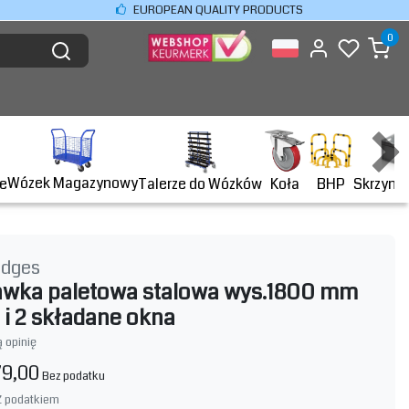
EUROPEAN QUALITY PRODUCTS
0
Wózek Magazynowy
BHP
e
Talerze do Wózków
Koła
Skrzyni
idges
awka paletowa stalowa wys.1800 mm
i i 2 składane okna
 opinię
79,00
Bez podatku
Z podatkiem