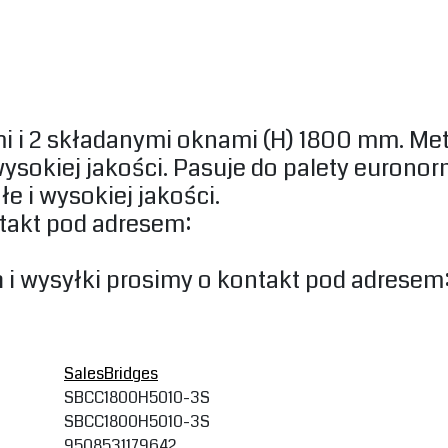
i i 2 składanymi oknami (H) 1800 mm. Met
 wysokiej jakości. Pasuje do palety euron
e i wysokiej jakości.
takt pod ‎adresem:
i wysyłki prosimy o kontakt pod ‎adresem
SalesBridges
SBCC1800H5010-3S
SBCC1800H5010-3S
9508531179642