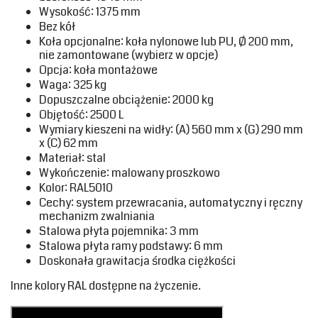
‎Wysokość: 1375 mm‎
‎Bez kół‎
‎Koła opcjonalne: koła nylonowe lub PU, Ø 200 mm,
nie zamontowane (wybierz w opcje)‎
‎Opcja: koła montażowe‎
‎Waga: 325 kg‎
‎Dopuszczalne obciążenie: 2000 kg‎
‎Objętość: 2500 L‎
‎Wymiary kieszeni na widły: (A) 560 mm x (G) 290 mm
x (C) 62 mm‎
‎Materiał: stal‎
‎Wykończenie: malowany proszkowo
‎Kolor: RAL5010‎
‎Cechy: system przewracania, automatyczny i ręczny
mechanizm zwalniania‎
‎Stalowa płyta pojemnika: 3 mm‎
‎Stalowa płyta ramy podstawy: 6 mm‎
‎Doskonała grawitacja środka ciężkości‎
‎Inne kolory RAL dostępne na życzenie. ‎