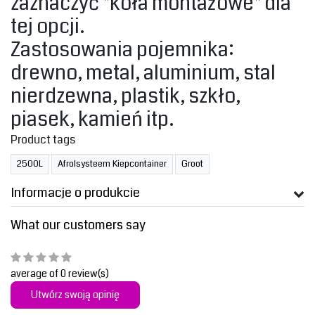
zaznaczyć "koła montażowe" dla
tej opcji.‎
‎Zastosowania pojemnika:
drewno, metal, aluminium, stal
nierdzewna, plastik, szkło,
piasek, kamień itp.
Product tags
2500L
Afrolsysteem Kiepcontainer
Groot
Informacje o produkcie
What our customers say
average of 0 review(s)
Utwórz swoją opinię