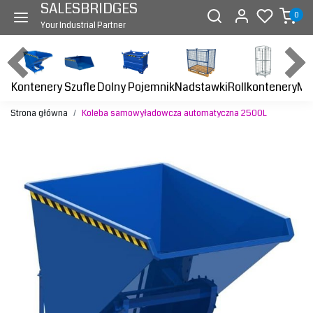
SALESBRIDGES
0
Your Industrial Partner
Kontenery
Dolny Pojemnik
Nadstawki
Rollkontenery
Ma
Szufle
Strona główna
Koleba samowyładowcza automatyczna 2500L
Previous
Next