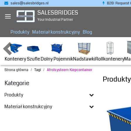
sales@salesbridges.nl
B2B: Request 
SALESBRIDGES
Your Industrial Partner
Produkty
Materiał konstrukcyjny
Blog
Kontenery
Dolny Pojemnik
Nadstawki
Rollkontenery
Ma
Szufle
Strona główna
Tagi
Afrolsysteem Kiepcontainer
Produkty
Kategorie
Produkty
Materiał konstrukcyjny