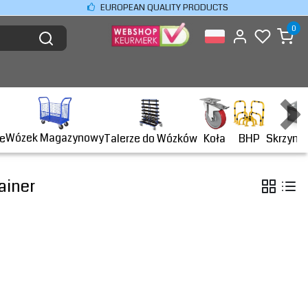
EUROPEAN QUALITY PRODUCTS
0
Wózek Magazynowy
BHP
e
Talerze do Wózków
Koła
Skrzyni
ainer