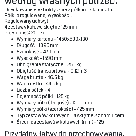
według własnych potrzeb. ‎
‎Ocynkowane elektrolitycznie z półkami z laminatu.
Półki o regulowanej wysokości.
Regulowany‎ uchwyt
4‎ zestawy kołowe‎‎ skrętne 125 mm
Pojemność‎‎: 250 kg‎
‎Wymiary kartonu - 1450x590x180‎
‎Długość - 1395 mm‎
‎Szerokość - 470 mm‎
‎Wysokość - 1590 mm‎
‎Obciążenie statyczne - 250 kg‎
‎Objętość transportowa - 0,12 m3‎
‎Waga brutto - 46.5 kg‎
‎Waga netto - 44.5 kg‎
‎Liczba półek - 4‎
‎Pojemność półki - 125 kg‎
‎Wymiary półki (długość) - 1200 mm‎
‎Wymiary półki (szerokość) - 425 mm‎
‎Typ zestawów kołowych - 4 skrętne 2 z hamulcem‎
‎Średnica zestawów kołowych (mm) - 125‎
‎Przydatny, łatwy do przechowywania,