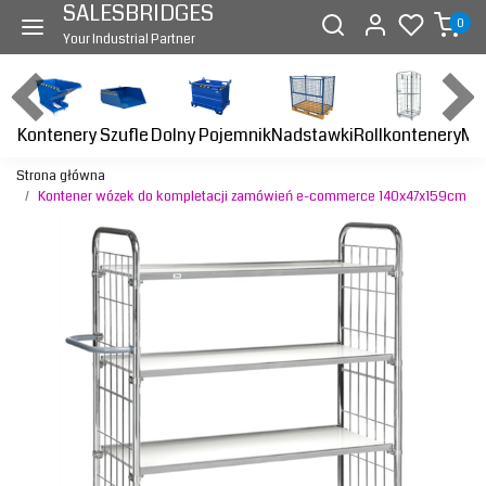
SALESBRIDGES
0
Your Industrial Partner
Kontenery
Dolny Pojemnik
Nadstawki
Rollkontenery
Ma
Szufle
Strona główna
Kontener wózek do kompletacji zamówień e-commerce 140x47x159cm
Previous
Next