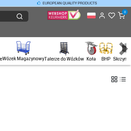
EUROPEAN QUALITY PRODUCTS
0
Wózek Magazynowy
BHP
e
Talerze do Wózków
Koła
Skrzyni