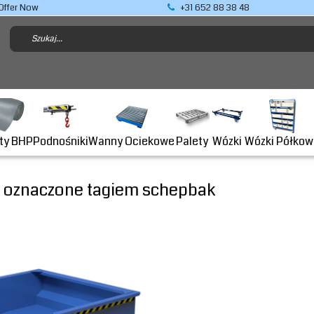
Offer Now
+31 652 88 38 48
Podnośniki
ty BHP
Wanny Ociekowe
Wózki Półkow
Palety
Wózki
 oznaczone tagiem schepbak