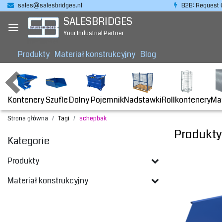
sales@salesbridges.nl
B2B: Request 
SALESBRIDGES
Your Industrial Partner
Produkty
Materiał konstrukcyjny
Blog
Kontenery
Dolny Pojemnik
Nadstawki
Rollkontenery
Ma
Szufle
Strona główna
Tagi
schepbak
Produkty
Kategorie
Produkty
Materiał konstrukcyjny