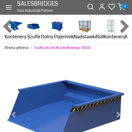
SALESBRIDGES
0
Your Industrial Partner
Kontenery
Dolny Pojemnik
Nadstawki
Rollkontenery
Ma
Szufle
Strona główna
Szufla do wózka widłowego 1000L
Previous
Next