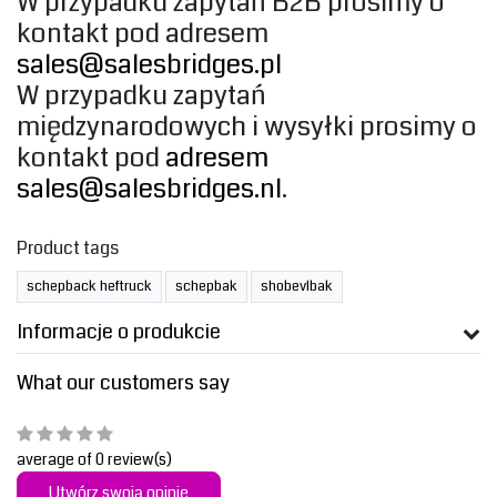
‎W przypadku zapytań B2B prosimy o
kontakt pod adresem
sales@salesbridges.pl
‎W przypadku zapytań
międzynarodowych i wysyłki prosimy o
kontakt pod ‎
‎adresem
sales@salesbridges.nl
‎.‎
Product tags
schepback heftruck
schepbak
shobevlbak
Informacje o produkcie
What our customers say
average of 0 review(s)
Utwórz swoją opinię