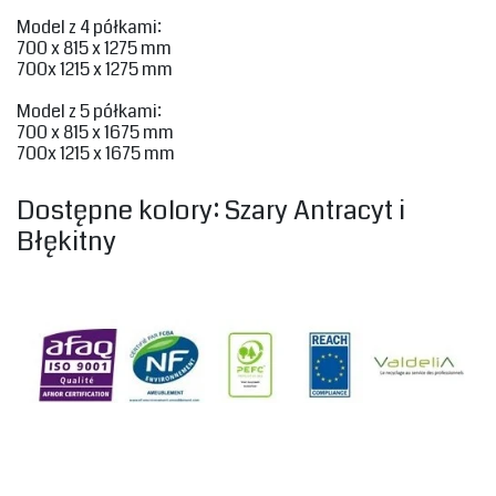
‎Model z 4 półkami:‎
‎700 x 815 x 1275 mm
700‎x 1215 x 1275 mm‎
‎Model z 5 półkami:‎
‎700 x 815 x 1675 mm
700‎x 1215 x 1675 mm‎
‎Dostępne kolory: Szary Antracyt i
Błękitny