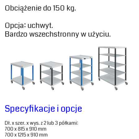
‎Obciążenie do 150 kg.‎
‎Opcja: uchwyt.‎
‎Bardzo wszechstronny w użyciu.‎
‎Specyfikacje i opcje ‎
‎Dł. x szer. x wys‎. z 2 lub 3 półkami:‎
‎700 x 815 x 910 mm
700‎ x 1215 x 910 mm‎