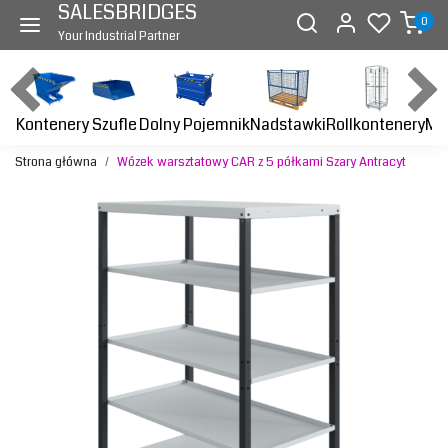
SALESBRIDGES
0
Your Industrial Partner
Kontenery
Dolny Pojemnik
Nadstawki
Rollkontenery
Ma
Szufle
Strona główna
Wózek warsztatowy CAR z 5 półkami Szary Antracyt
Previous
Next