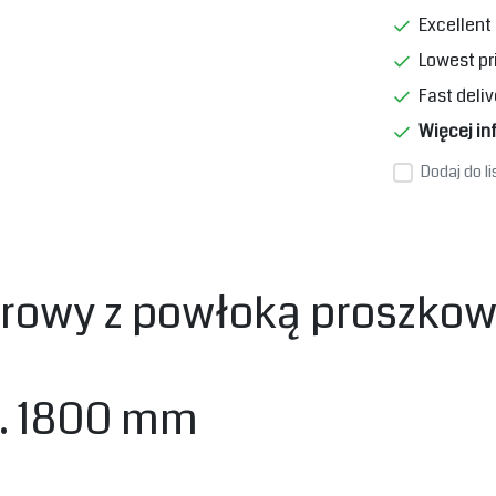
Excellent 
Lowest pr
Fast deliv
Więcej in
Dodaj do l
rowy z powłoką proszkową
s. 1800 mm‎