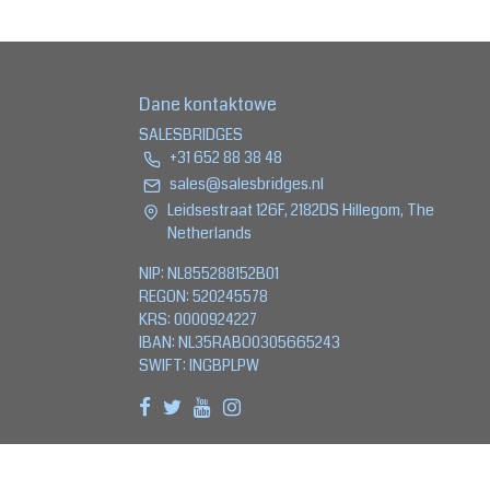
Dane kontaktowe
SALESBRIDGES
+31 652 88 38 48
sales@salesbridges.nl
Leidsestraat 126F, 2182DS Hillegom, The
Netherlands
NIP: NL855288152B01
REGON: 520245578
KRS: 0000924227
IBAN: NL35RABO0305665243
SWIFT: INGBPLPW