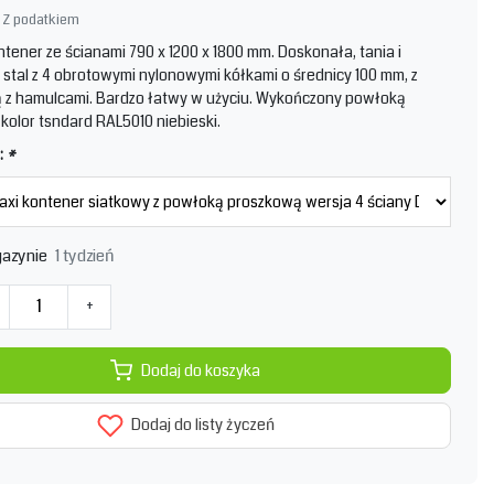
Z podatkiem
ntener ze ścianami 790 x 1200 x 1800 mm. Doskonała, tania i
stal z 4 obrotowymi nylonowymi kółkami o średnicy 100 mm, z
ą z hamulcami. Bardzo łatwy w użyciu. Wykończony powłoką
kolor tsndard RAL5010 niebieski.
:
*
1 tydzień
azynie
+
Dodaj do koszyka
Dodaj do listy życzeń