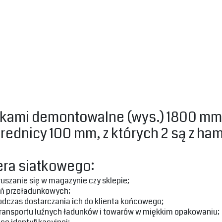
ami demontowalne (wys.) 1800 mm: do
rednicy 100 mm, z których 2 są z h
ra siatkowego:‎
uszanie się w magazynie czy sklepie;‎
eń przeładunkowych;‎
dczas dostarczania ich do klienta końcowego;
ransportu luźnych ładunków i towarów w miękkim opakowaniu;