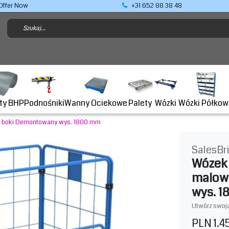
Offer Now
+31 652 88 38 48
Podnośniki
ty BHP
Wanny Ociekowe
Wózki Półkow
Palety
Wózki
4 boki Demontowany wys. 1800 mm
SalesBr
Wózek 
malow
wys. 
Utwórz swoją
PLN 1.4