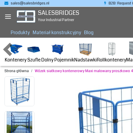
sales@salesbridges.nl
B2B: Request 
SALESBRIDGES
Your Industrial Partner
Produkty
Materiał konstrukcyjny
Blog
Kontenery
Dolny Pojemnik
Nadstawki
Rollkontenery
Ma
Szufle
Strona główna
Wózek siatkowy kontenerowy Maxi malowany proszkowo 