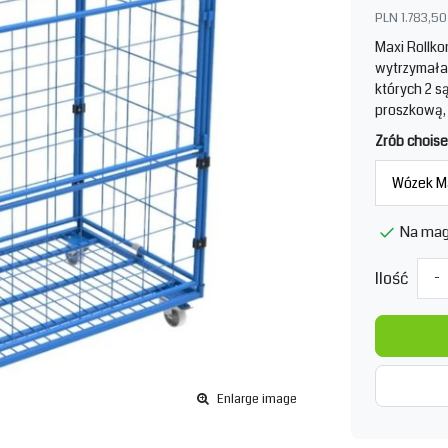
PLN 1.783,50
Maxi Rollko
wytrzymała 
których 2 s
proszkową, 
Zrób choise
Na mag
Ilość
-
Enlarge image