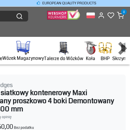
EUROPEAN QUALITY PRODUCTS
0
Wózek Magazynowy
BHP
e
Talerze do Wózków
Koła
Skrzyni
idges
siatkowy kontenerowy Maxi
any proszkowo 4 boki Demontowany
1800 mm
 opinię
50,00
Bez podatku