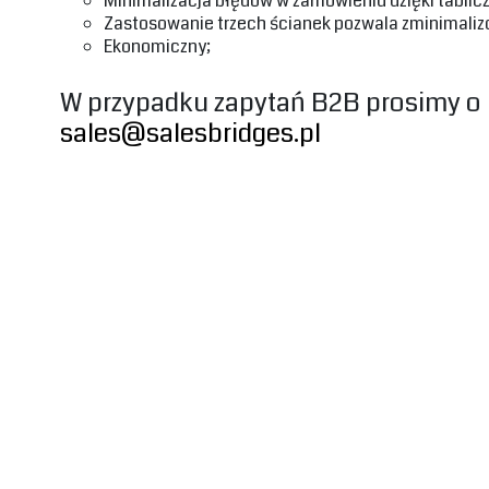
Minimalizacja błędów w zamówieniu dzięki tablicz
Zastosowanie trzech ścianek pozwala zminimalizow
Ekonomiczny;
‎W przypadku zapytań B2B prosimy o 
sales@salesbridges.pl
‎