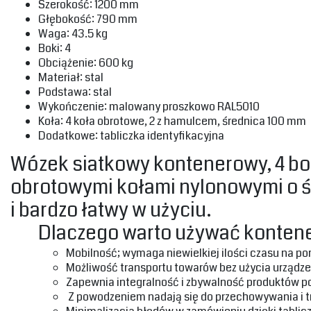
‎Szerokość: 1200 mm‎
‎Głębokość: 790 mm‎
‎Waga: 43.5 kg‎
‎Boki: 4‎
‎Obciążenie: 600 kg‎
‎Materiał: stal‎
‎Podstawa: stal‎
‎Wykończenie: malowany proszkowo RAL5010‎
‎Koła: 4 koła obrotowe, 2 z hamulcem, średnica 100 mm‎
‎Dodatkowe: tabliczka identyfikacyjna
Wózek siatkowy kontenerowy, 4 bok
obrotowymi kołami nylonowymi o ś
i bardzo łatwy w użyciu.‎
Dlaczego warto używać kontene
‎Mobilność; wymaga niewielkiej ilości czasu na por
‎Możliwość transportu towarów bez użycia urządz
Zapewnia integralność i zbywalność produktów po
Z powodzeniem nadają się do przechowywania i t