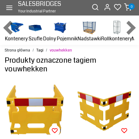
SALESBRIDGES
0
Your Industrial Partner
Kontenery
Dolny Pojemnik
Nadstawki
Rollkontenery
Ma
Szufle
Strona główna
Tagi
vouwhekken
Produkty oznaczone tagiem
vouwhekken