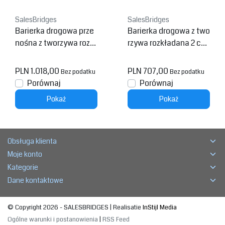
SalesBridges
SalesBridges
Barierka drogowa prze
Barierka drogowa z two
nośna z tworzywa rozkł
rzywa rozkładana 2 czę
adana 3 częściowa Żół
ściowa Żółta
ta
PLN 1.018,00
PLN 707,00
Bez podatku
Bez podatku
Porównaj
Porównaj
Pokaż
Pokaż
Obsługa klienta
Moje konto
Kategorie
Dane kontaktowe
© Copyright 2026 - SALESBRIDGES | Realisatie
InStijl Media
Ogólne warunki i postanowienia
|
RSS Feed