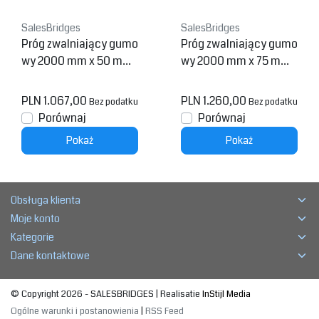
SalesBridges
SalesBridges
Próg zwalniający gumo
Próg zwalniający gumo
wy 2000 mm x 50 mm
wy 2000 mm x 75 mm
ograniczenie 20 km/h
ograniczenie 10 km/h
PLN 1.067,00
PLN 1.260,00
Bez podatku
Bez podatku
Porównaj
Porównaj
Pokaż
Pokaż
Obsługa klienta
Moje konto
Kategorie
Dane kontaktowe
© Copyright 2026 - SALESBRIDGES | Realisatie
InStijl Media
Ogólne warunki i postanowienia
|
RSS Feed