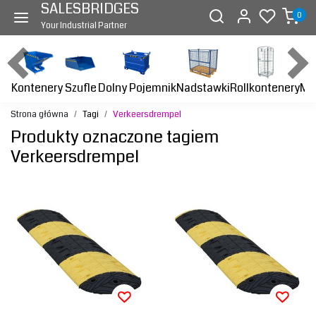
SALESBRIDGES
0
Your Industrial Partner
Kontenery
Dolny Pojemnik
Nadstawki
Rollkontenery
Ma
Szufle
Strona główna
Tagi
Verkeersdrempel
Produkty oznaczone tagiem
Verkeersdrempel