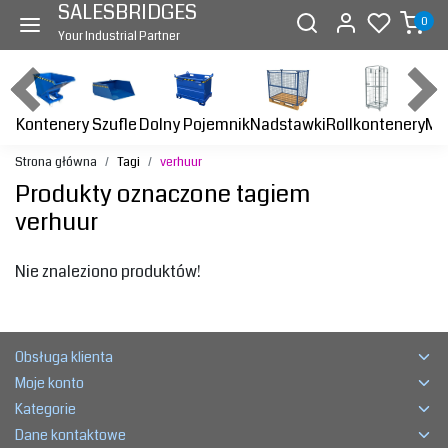
SALESBRIDGES
0
Your Industrial Partner
Kontenery
Dolny Pojemnik
Nadstawki
Rollkontenery
Ma
Szufle
Strona główna
Tagi
verhuur
Produkty oznaczone tagiem
verhuur
Nie znaleziono produktów!
Obsługa klienta
Moje konto
Kategorie
Dane kontaktowe