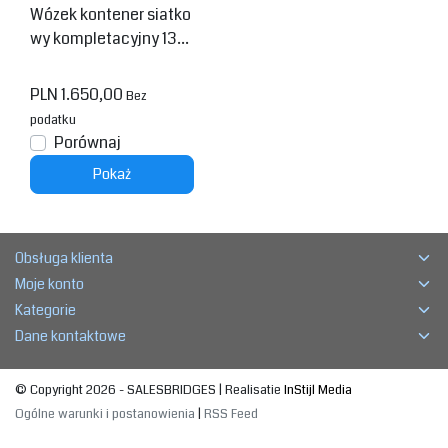
Wózek kontener siatko
wy kompletacyjny 130
x65x123 cm
PLN 1.650,00
Bez
podatku
Porównaj
Pokaż
Obsługa klienta
Moje konto
Kategorie
Dane kontaktowe
© Copyright 2026 - SALESBRIDGES | Realisatie
InStijl Media
Ogólne warunki i postanowienia
|
RSS Feed