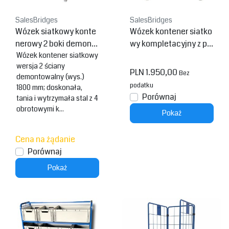
SalesBridges
SalesBridges
Wózek siatkowy konte
Wózek kontener siatko
nerowy 2 boki demonto
wy kompletacyjny z pó
wany (wys.) 1800 mm
Wózek kontener siatkowy
łkami
wersja 2 ściany
malowany proszkowo
PLN 1.950,00
Bez
demontowalny (wys.)
RAL5010
podatku
1800 mm; doskonała,
Porównaj
tania i wytrzymała stal z 4
obrotowymi k...
Pokaż
Cena na żądanie
Porównaj
Pokaż