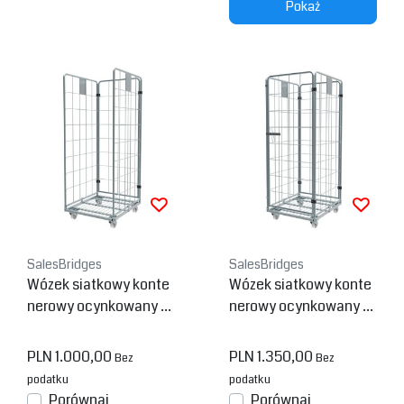
Pokaż
SalesBridges
SalesBridges
Wózek siatkowy konte
Wózek siatkowy konte
nerowy ocynkowany w
nerowy ocynkowany 4
ersja 3 boki Demontow
boki Demontowany wy
any wys. 1830 mm
s. 1830 mm
PLN 1.000,00
PLN 1.350,00
Bez
Bez
podatku
podatku
Porównaj
Porównaj