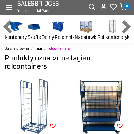
SALESBRIDGES
0
Your Industrial Partner
Kontenery
Dolny Pojemnik
Nadstawki
Rollkontenery
Ma
Szufle
Strona główna
Tagi
rolcontainers
Produkty oznaczone tagiem
rolcontainers