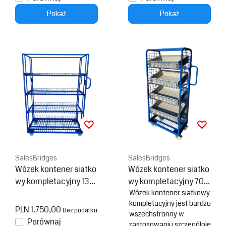
Pokaż
Pokaż
SalesBridges
SalesBridges
Wózek kontener siatko
Wózek kontener siatko
wy kompletacyjny 130
wy kompletacyjny 70x
x65x190 cm
40x156 cm
Wózek kontener siatkowy
kompletacyjny jest bardzo
PLN 1.750,00
Bez podatku
wszechstronny w
Porównaj
zastosowaniu szczególnie