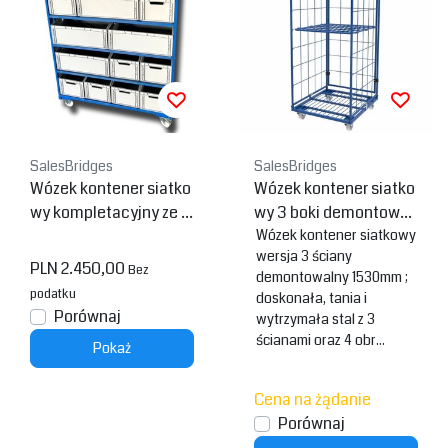
SalesBridges
SalesBridges
Wózek kontener siatko
Wózek kontener siatko
wy kompletacyjny ze s
wy 3 boki demontowan
krzynkami plastikowy
y (wys.) 1530 mm malo
Wózek kontener siatkowy
wersja 3 ściany
mi EURO
wany proszkowo RAL5
PLN 2.450,00
Bez
demontowalny 1530mm ;
010
podatku
doskonała, tania i
Porównaj
wytrzymała stal z 3
ścianami oraz 4 obr...
Pokaż
Cena na żądanie
Porównaj