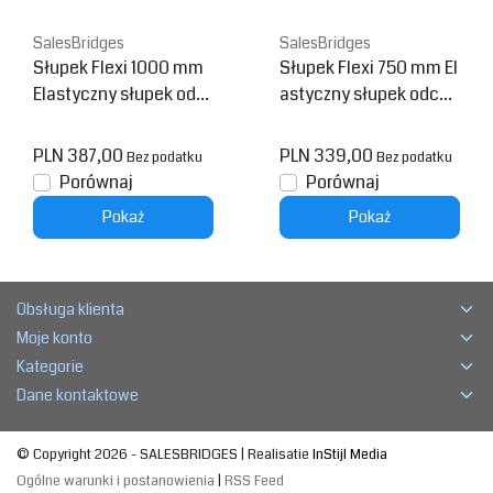
SalesBridges
SalesBridges
Słupek Flexi 1000 mm
Słupek Flexi 750 mm El
Elastyczny słupek odc
astyczny słupek odchy
hylany do tyłu Czerwon
lany do tyłu Czerwono
o Biały
Biały
PLN 387,00
PLN 339,00
Bez podatku
Bez podatku
Porównaj
Porównaj
Pokaż
Pokaż
Obsługa klienta
Moje konto
Kategorie
Dane kontaktowe
© Copyright 2026 - SALESBRIDGES | Realisatie
InStijl Media
Ogólne warunki i postanowienia
|
RSS Feed