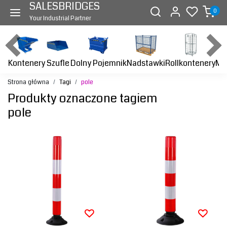
SALESBRIDGES
0
Your Industrial Partner
Kontenery
Dolny Pojemnik
Nadstawki
Rollkontenery
Ma
Szufle
Strona główna
Tagi
pole
Produkty oznaczone tagiem
pole