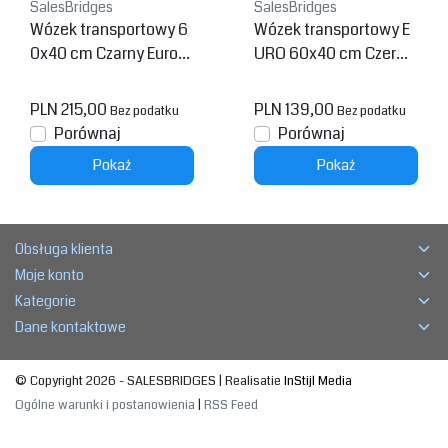
SalesBridges
SalesBridges
Wózek transportowy 6
Wózek transportowy E
0x40 cm Czarny Eurob
URO 60x40 cm Czerwo
ox ESD
ny
PLN 215,00
PLN 139,00
Bez podatku
Bez podatku
Porównaj
Porównaj
Pokaż
Pokaż
Obsługa klienta
Moje konto
Kategorie
Dane kontaktowe
© Copyright 2026 - SALESBRIDGES | Realisatie
InStijl Media
Ogólne warunki i postanowienia
|
RSS Feed