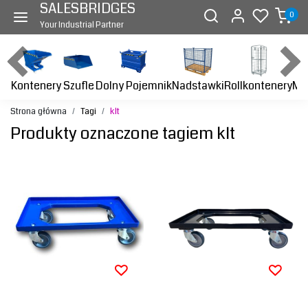
SALESBRIDGES
0
Your Industrial Partner
Kontenery
Dolny Pojemnik
Nadstawki
Rollkontenery
Ma
Szufle
Strona główna
Tagi
klt
Produkty oznaczone tagiem klt