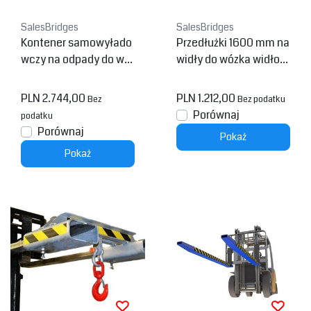
SalesBridges
SalesBridges
Kontener samowyłado
Przedłużki 1600 mm na
wczy na odpady do wó
widły do wózka widłow
zka widłowego 750L M
ego
odel SC
PLN 2.744,00
PLN 1.212,00
Bez
Bez podatku
Porównaj
podatku
Porównaj
Pokaż
Pokaż