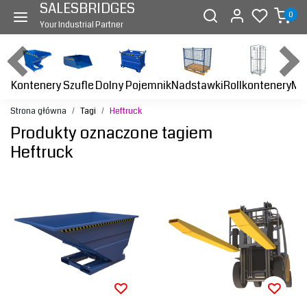
SALESBRIDGES
0
Your Industrial Partner
Kontenery
Dolny Pojemnik
Nadstawki
Rollkontenery
Ma
Szufle
Strona główna
Tagi
Heftruck
Produkty oznaczone tagiem
Heftruck