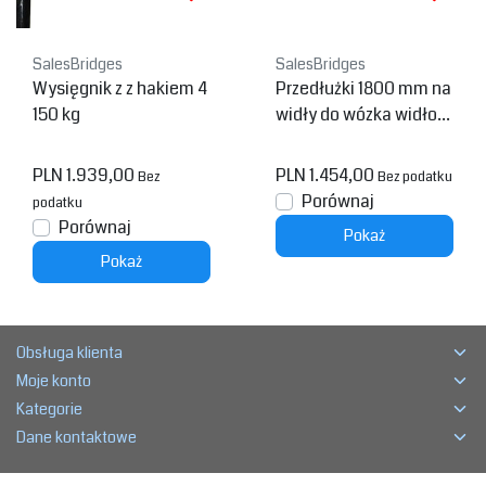
SalesBridges
SalesBridges
Wysięgnik z z hakiem 4
Przedłużki 1800 mm na
150 kg
widły do wózka widłow
ego
PLN 1.939,00
PLN 1.454,00
Bez
Bez podatku
Porównaj
podatku
Porównaj
Pokaż
Pokaż
Obsługa klienta
Moje konto
Kategorie
Dane kontaktowe