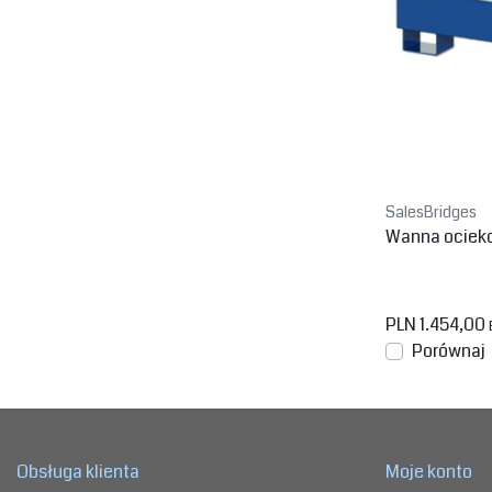
SalesBridges
Wanna ociekow
PLN 1.454,00
Porównaj
Obsługa klienta
Moje konto