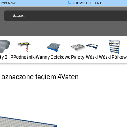
Offer Now
+31 652 88 38 48
Podnośniki
ty BHP
Wanny Ociekowe
Wózki Półkow
Palety
Wózki
 oznaczone tagiem 4Vaten