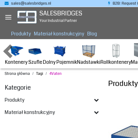
sales@salesbridges.nl
B2B: Request 
SALESBRIDGES
Your Industrial Partner
Produkty
Materiał konstrukcyjny
Blog
Kontenery
Dolny Pojemnik
Nadstawki
Rollkontenery
Ma
Szufle
Strona główna
Tagi
4Vaten
Produkty
Kategorie
Produkty
Materiał konstrukcyjny