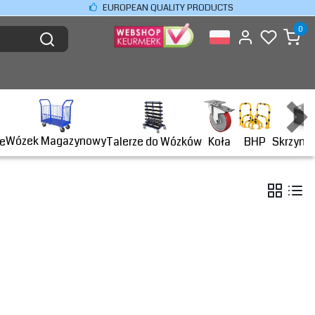
EUROPEAN QUALITY PRODUCTS
0
Wózek Magazynowy
BHP
e
Talerze do Wózków
Koła
Skrzyni