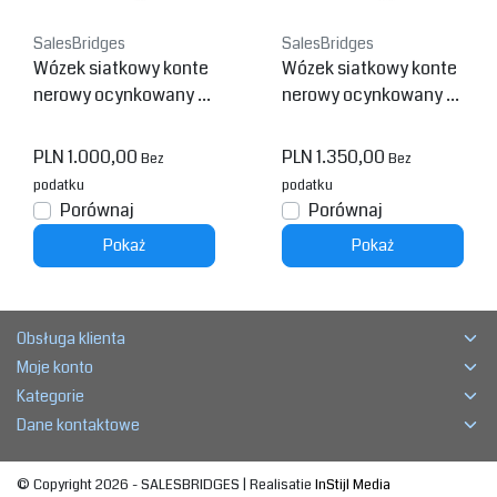
SalesBridges
SalesBridges
Wózek siatkowy konte
Wózek siatkowy konte
nerowy ocynkowany w
nerowy ocynkowany 4
ersja 3 boki Demontow
boki Demontowany wy
any wys. 1830 mm
s. 1830 mm
PLN 1.000,00
PLN 1.350,00
Bez
Bez
podatku
podatku
Porównaj
Porównaj
Pokaż
Pokaż
Obsługa klienta
Moje konto
Kategorie
Dane kontaktowe
© Copyright 2026 - SALESBRIDGES | Realisatie
InStijl Media