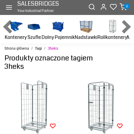
SALESBRIDGES
0
Your Industrial Partner
Kontenery
Dolny Pojemnik
Nadstawki
Rollkontenery
Ma
Szufle
Strona główna
Tagi
3heks
Produkty oznaczone tagiem
3heks