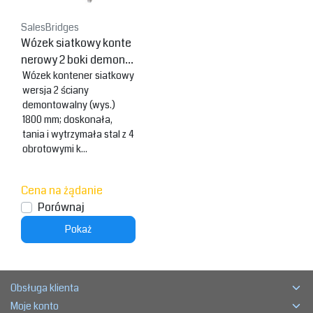
SalesBridges
Wózek siatkowy konte
nerowy 2 boki demonto
wany (wys.) 1800 mm
Wózek kontener siatkowy
wersja 2 ściany
malowany proszkowo
demontowalny (wys.)
RAL5010
1800 mm; doskonała,
tania i wytrzymała stal z 4
obrotowymi k...
Cena na żądanie
Porównaj
Pokaż
Obsługa klienta
Moje konto