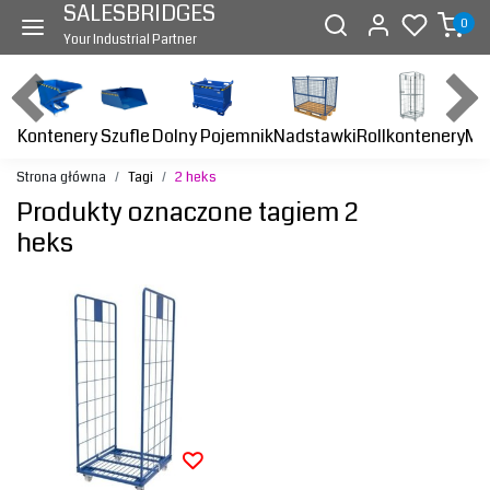
SALESBRIDGES
0
Your Industrial Partner
Kontenery
Dolny Pojemnik
Nadstawki
Rollkontenery
Ma
Szufle
Strona główna
Tagi
2 heks
Produkty oznaczone tagiem 2
heks