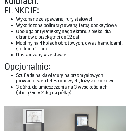
kolorach.‎
‎FUNKCJE:‎
‎Wykonane ze spawanej rury stalowej‎
‎Wykończona polimeryzowaną farbą epoksydową‎
‎Obsługa antyrefleksyjnego ekranu z pleksi dla
ekranów o przekątnej do 22 cali‎
‎Mobilny na 4 kołach obrotowych, dwa z hamulcami,
średnica 10 cm‎
‎Dostarczany w zestawie‎
‎Opcjonalnie:
‎Szuflada na klawiaturę na przemysłowych
prowadnicach teleskopowych, łożysko kulkowe‎
‎3 półki, do umieszczenia na 3 wysokościach
(obciążenie 25kg na półkę)‎