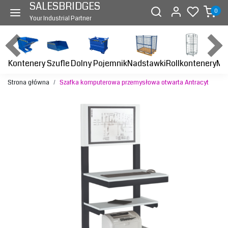
SALESBRIDGES
0
Your Industrial Partner
Kontenery
Dolny Pojemnik
Nadstawki
Rollkontenery
Ma
Szufle
Strona główna
Szafka komputerowa przemysłowa otwarta Antracyt
Previous
Next