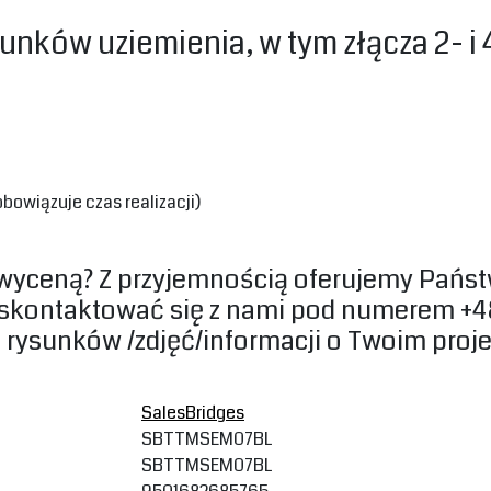
unków uziemienia, w tym złącza 2- i 4
wiązuje czas realizacji)‎
y wyceną? Z przyjemnością oferujemy Pańs
skontaktować się z nami pod numerem +48
 rysunków /zdjęć/informacji o Twoim projek
SalesBridges
SBTTMSEM07BL
SBTTMSEM07BL