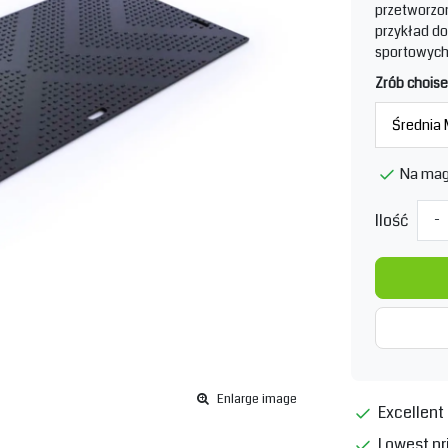
przetworzo
przykład do
sportowych 
Zrób choise
Na mag
Ilość
-
Enlarge image
Excellent 
Lowest pr