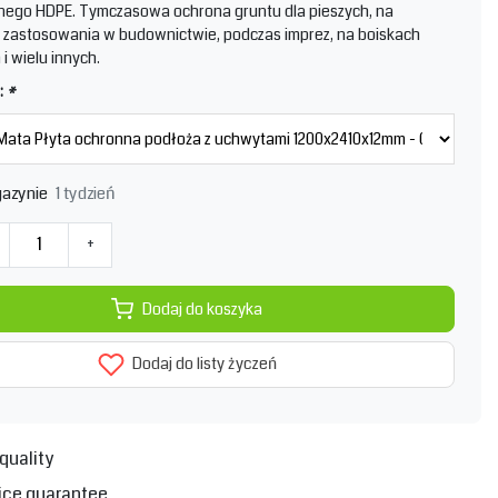
nego HDPE. Tymczasowa ochrona gruntu dla pieszych, na
 zastosowania w budownictwie, podczas imprez, na boiskach
i wielu innych.
:
*
1 tydzień
azynie
+
Dodaj do koszyka
Dodaj do listy życzeń
quality
ice guarantee