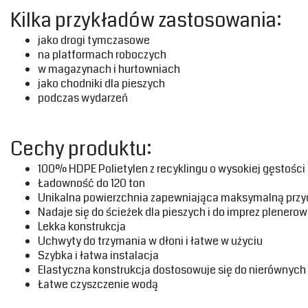
‎Kilka przykładów zastosowania:‎
‎jako drogi tymczasowe‎
‎na platformach roboczych‎
‎w magazynach i hurtowniach
‎jako chodniki dla pieszych‎
‎podczas wydarzeń‎
‎Cechy produktu:‎
‎100% HDPE Polietylen z recyklingu o wysokiej gęstości‎
‎Ładowność do 120 ton‎
‎Unikalna powierzchnia zapewniająca maksymalną przy
‎Nadaje się do ścieżek dla pieszych i do imprez plenerow
‎Lekka konstrukcja‎
Uchwyty do trzymania w dłoni i łatwe w użyciu
‎Szybka i łatwa instalacja‎
‎Elastyczna konstrukcja dostosowuje się do nierównyc
‎Łatwe czyszczenie wodą‎