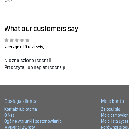
EAN
What our customers say
average of 0 review(s)
Nie znaleziono recenzji
Przeczytaj lub napisz recenzję
Obsługa klienta
Moje konto
Kontakt lub oferta
Zaloguj się
O Nas
Moje zamówien
Ogólne warunki i postanowienia
Moja lista życz
Wysyłka i Zwroty
Porównaj prod