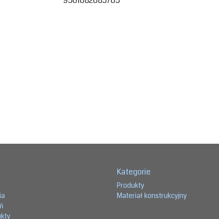
9501682685765
Kategorie
Produkty
ia
Materiał konstrukcyjny
eń
ukty