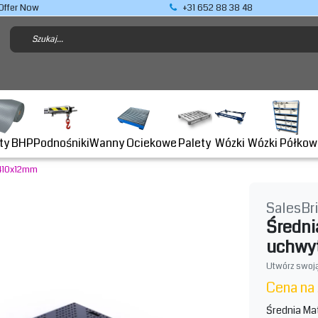
Offer Now
+31 652 88 38 48
Podnośniki
ty BHP
Wanny Ociekowe
Wózki Półkow
Palety
Wózki
2410x12mm
SalesBr
Średni
uchwy
Utwórz swoją
Cena na
Średnia Ma