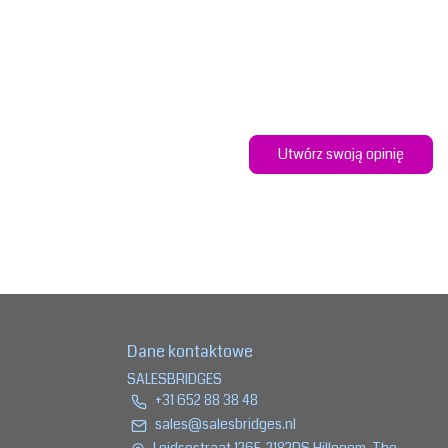
Utwórz swoją opinię
Dane kontaktowe
SALESBRIDGES
+31 652 88 38 48
sales@salesbridges.nl