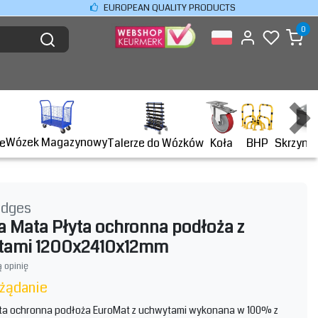
EUROPEAN QUALITY PRODUCTS
0
Wózek Magazynowy
BHP
e
Talerze do Wózków
Koła
Skrzyni
idges
a Mata Płyta ochronna podłoża z
tami 1200x2410x12mm
 opinię
 żądanie
ta ochronna podłoża EuroMat z uchwytami wykonana w 100% z