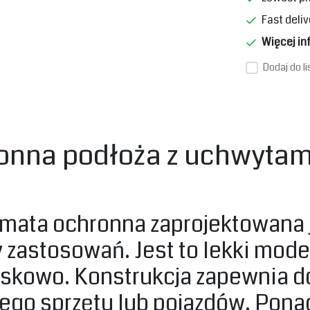
Fast deliv
Więcej in
Dodaj do l
ronna podłoża z uchwyta
i mata ochronna zaprojektowana 
zastosowań. Jest to lekki mode
skowo. Konstrukcja zapewnia d
iego sprzętu lub pojazdów. Pona