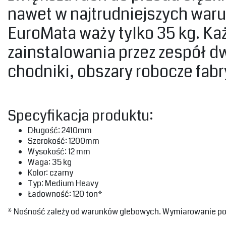
nawet w najtrudniejszych war
EuroMata waży tylko 35 kg. Ka
zainstalowania przez zespół d
chodniki, obszary robocze fabr
‎Specyfikacja produktu:‎
‎Długość: 2410mm‎
‎Szerokość: 1200mm‎
‎Wysokość: 12 mm‎
‎Waga: 35 kg‎
‎Kolor: czarny‎
‎Typ: Medium Heavy
‎Ładowność: 120 ton*
‎* Nośność zależy od warunków glebowych. Wymiarowanie podl