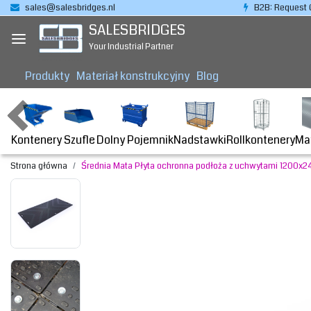
sales@salesbridges.nl
B2B: Request 
SALESBRIDGES
Your Industrial Partner
Produkty
Materiał konstrukcyjny
Blog
Kontenery
Dolny Pojemnik
Nadstawki
Rollkontenery
Ma
Szufle
Strona główna
Średnia Mata Płyta ochronna podłoża z uchwytami 1200x