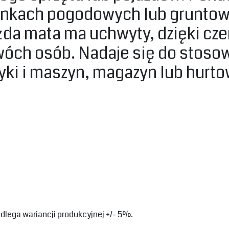
unkach pogodowych lub gruntowy
żda mata ma uchwyty, dzięki cze
wóch osób. Nadaje się do stoso
yki i maszyn, magazyn lub hurtow
ega wariancji produkcyjnej +/- 5%.‎