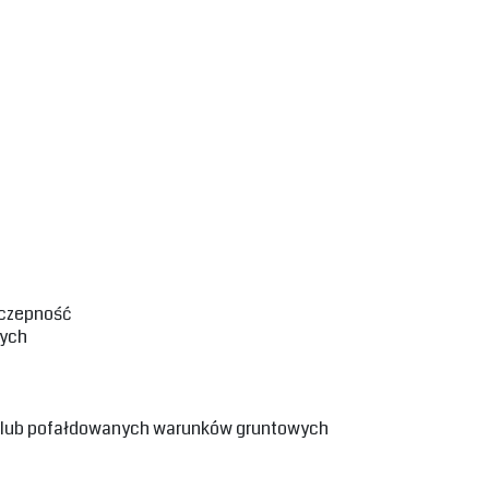
czepność‎
ych‎
h lub pofałdowanych warunków gruntowych‎