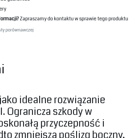
ery
formacji?
Zapraszamy do kontaktu w sprawie tego produktu
isty porównawczej
mi
jako idealne rozwiązanie
l. Ogranicza szkody w
oskonałą przyczepność i
dto zmniejsza poślizg boczny,