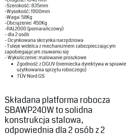
-Szerokość‎: 835mm
-Wysokość‎: 1900mm
-Waga‎: 58Kg
-Obciążenie: 450Kg‎
‎-RAL2000 (pomarańczowy)
- dla 2 osób
- Ocynkowana skrzynka narzędziowa
-Tuleje widelca z mechanizmem zabezpieczającym
zapobiegającym zsuwaniu się
- Wykończenie: malowanie proszkowe
‎Zgodność z DGUV (niemiecka dyrektywa w sprawie
użytkowania sprzętu roboczego) ‎
TÜV Nord GS
Składana platforma robocza
SBAWP240W to solidna
konstrukcja stalowa,
odpowiednia dla 2 osób z 2