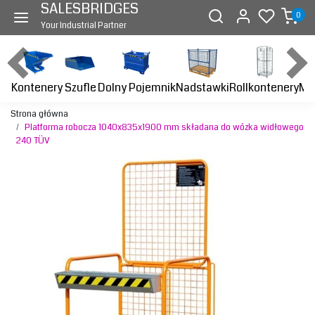
SALESBRIDGES
0
Your Industrial Partner
Kontenery
Dolny Pojemnik
Nadstawki
Rollkontenery
Ma
Szufle
Strona główna
Platforma robocza 1040x835x1900 mm składana do wózka widłowego
240 TÜV
Previous
Next