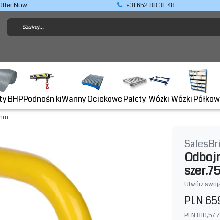
Offer Now
+31 652 88 38 48
Podnośniki
ty BHP
Wanny Ociekowe
Wózki Półkow
Palety
Wózki
 mm
SalesBr
Odbojn
szer.7
Utwórz swoją
PLN 65
PLN 810,57
Z