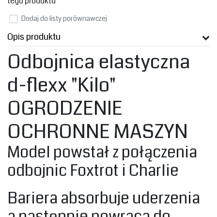
tego produktu
Dodaj do listy porównawczej
Opis produktu
Odbojnica elastyczna
d-flexx "Kilo"
OGRODZENIE
OCHRONNE MASZYN
‎Model powstał z połączenia
odbojnic Foxtrot i Charlie
Bariera a
bsorbuje uderzenia
a następnie
powraca do