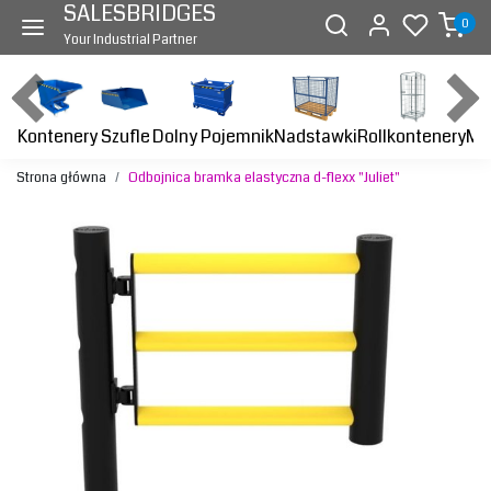
SALESBRIDGES
0
Your Industrial Partner
Kontenery
Dolny Pojemnik
Nadstawki
Rollkontenery
Ma
Szufle
Strona główna
Odbojnica bramka elastyczna d-flexx "Juliet"
Previous
Next