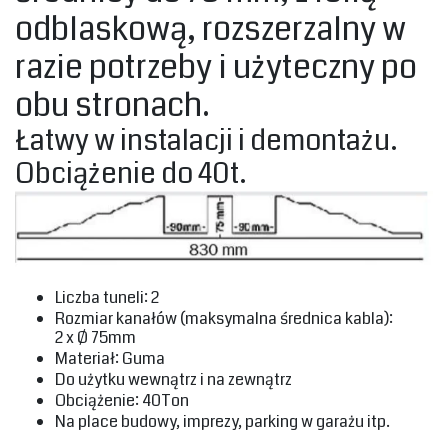
odblaskową, rozszerzalny w
razie potrzeby i użyteczny po
obu stronach.‎
‎Łatwy w instalacji i demontażu.
Obciążenie do 40t.‎
‎Liczba tuneli: 2‎
‎Rozmiar kanałów (maksymalna średnica kabla):‎
‎2 x Ø 75mm‎
‎Materiał: Guma‎
‎Do użytku wewnątrz i na zewnątrz‎
‎Obciążenie: 40Ton‎
‎Na place budowy, imprezy, parking w garażu itp.