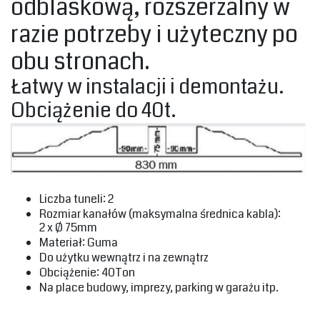
odblaskową, rozszerzalny w
razie potrzeby i użyteczny po
obu stronach.‎
‎Łatwy w instalacji i demontażu.
Obciążenie do 40t.‎
‎Liczba tuneli: 2‎
‎Rozmiar kanałów (maksymalna średnica kabla):‎
‎2 x Ø 75mm‎
‎Materiał: Guma‎
‎Do użytku wewnątrz i na zewnątrz‎
‎Obciążenie: 40Ton‎
‎Na place budowy, imprezy, parking w garażu itp.