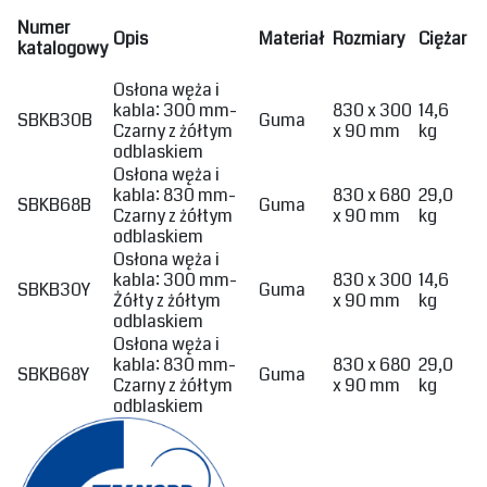
Numer
‎Opis‎
‎Materiał‎
‎Rozmiary‎
‎Ciężar‎
katalogowy
‎Osłona węża i
kabla: 300 mm-
830 x 300
14,6
SBKB30B
‎Guma ‎
Czarny z żółtym
x 90 mm
kg
odblaskiem ‎ ‎
‎Osłona węża i
kabla: 830 mm-
830 x 680
29,0
SBKB68B
‎Guma ‎
Czarny z żółtym
x 90 mm
kg
odblaskiem ‎
‎Osłona węża i
kabla: 300 mm-
830 x 300
14,6
SBKB30Y
‎Guma ‎
Żółty z żółtym
x 90 mm
kg
odblaskiem ‎
‎Osłona węża i
kabla: 830 mm-
830 x 680
29,0
SBKB68Y
‎Guma ‎
Czarny z żółtym
x 90 mm
kg
odblaskiem