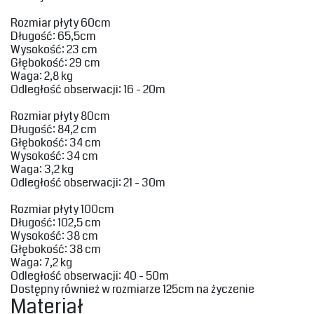
Rozmiar płyty 60cm‎
‎Długość: 65,5cm
Wysokość‎‎: 23 cm
Głębokość: 29 cm
Waga‎: 2,8 kg
‎Odległość obserwacji‎: 16 - 20m‎
‎Rozmiar płyty 80cm‎
‎Długość: 84,2 cm
Głębokość: 34 cm
Wysokość‎‎: 34 cm
Waga‎‎: 3,2 kg
‎Odległość obserwacji‎: 21 - 30m‎
‎Rozmiar płyty 100cm‎
‎Długość: 102,5 cm
Wysokość‎: 38 cm
Głębokość‎‎: 38 cm
Waga‎: 7,2 kg‎
‎Odległość obserwacji: 40 - 50m‎
‎Dostępny również w rozmiarze 125cm na życzenie
‎Materiał‎