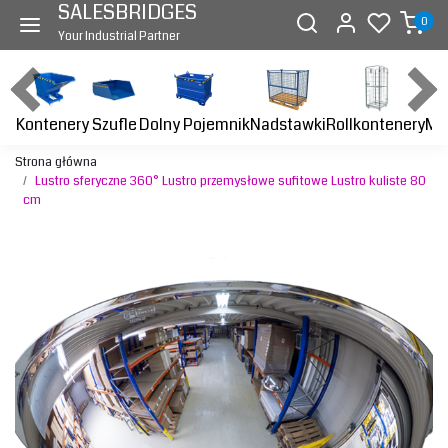
SALESBRIDGES
0
Your Industrial Partner
Kontenery
Dolny Pojemnik
Nadstawki
Rollkontenery
Ma
Szufle
Strona główna
Lustro sferyczne 360° Lustro przemysłowe sufitowe Lustro kuliste 80
cm