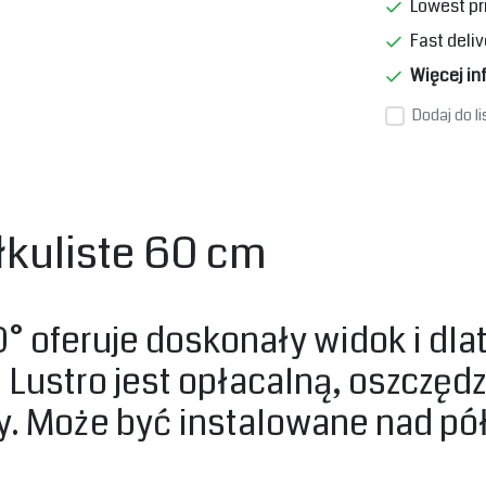
Lowest pr
Fast deliv
Więcej in
Dodaj do l
łkuliste 60 cm
0° oferuje doskonały widok i dla
Lustro jest opłacalną, oszczędz
. Może być instalowane nad pół