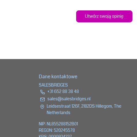
Utwórz swoją opinię
Dane kontaktowe
SALESBRIDGES
+31 652 88 38 48
sales@salesbridges.nl
Leidsestraat 126F, 2182DS Hillegom, The
Netherlands
NIP: NL855288152B01
REGON: 520245578
KRS: 0000924227