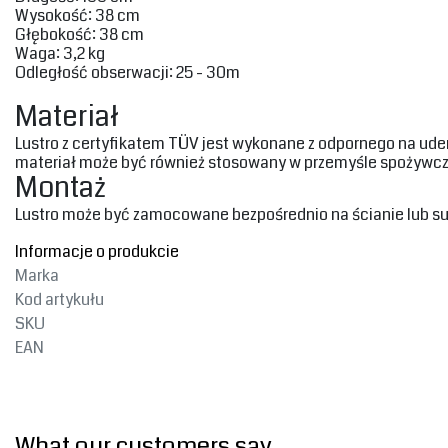
Wysokość‎: 38 cm
Głębokość‎‎: 38 cm
Waga‎: 3,2 kg‎
‎Odległość obserwacji: 25 - 30m‎
‎Materiał‎
‎Lustro z certyfikatem TÜV jest wykonane z odpornego na uder
materiał może być również stosowany w przemyśle spożywczy
Montaż
‎Lustro może być zamocowane bezpośrednio na ścianie lub suf
Informacje o produkcie
Marka
Kod artykułu
SKU
EAN
What our customers say