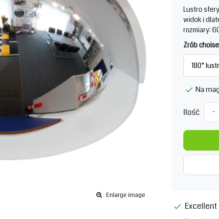
Lustro sfer
widok i dla
rozmiary: 60
Zrób choise
Na mag
Ilość
-
Enlarge image
Excellent 