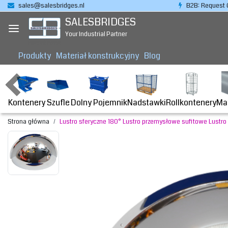
sales@salesbridges.nl
B2B: Request 
SALESBRIDGES
Your Industrial Partner
Produkty
Materiał konstrukcyjny
Blog
Kontenery
Dolny Pojemnik
Nadstawki
Rollkontenery
Ma
Szufle
Strona główna
Lustro sferyczne 180° Lustro przemysłowe sufitowe Lustro