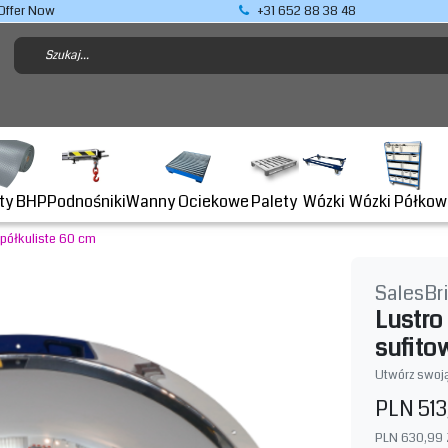
Offer Now
+31 652 88 38 48
Podnośniki
ty BHP
Wanny Ociekowe
Wózki Półkow
Palety
Wózki
 półkuliste 60 cm
SalesBr
Lustro
sufito
Utwórz swoją
PLN 513
PLN 630,99