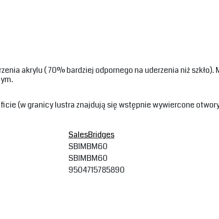
zenia akrylu ( 70% bardziej odpornego na uderzenia niż szkło).
m. ‎
icie (w granicy lustra znajdują się wstępnie wywiercone otwor
SalesBridges
SBIMBM60
SBIMBM60
9504715785890