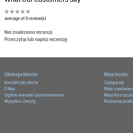
average of 0 review(s)
Nie znaleziono recenzji
Przeczytaj lub napisz recenzję
Obsługa klienta
Moje konto
Kontakt lub oferta
Zaloguj się
O Nas
Moje zamówien
Ogólne warunki i postanowienia
Moja lista życz
Wysyłka i Zwroty
Porównaj prod