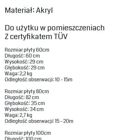
‎Materiał: Akryl‎
Do użytku‎ w pomieszczeniach
Z certyfikatem TÜV‎
Rozmiar płyty 60cm‎
‎Długość: 60 cm
Wysokość‎‎: 29 cm
Głębokość: 29 cm
Waga‎: 2,2 kg
‎Odległość obserwacji‎: 10 - 15m‎
‎Rozmiar płyty 80cm‎
‎Długość: 82 cm
Głębokość: 35 cm
Wysokość‎‎: 34 cm
Waga‎‎: 2,7 kg
‎Odległość obserwacji‎: 15 - 20m‎
‎Rozmiar płyty 100cm‎
‎Długość: 100 cm