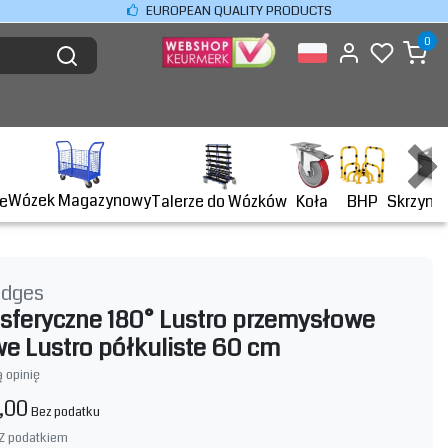
EUROPEAN QUALITY PRODUCTS
0
Wózek Magazynowy
BHP
e
Talerze do Wózków
Koła
Skrzyni
idges
 sferyczne 180° Lustro przemysłowe
we Lustro półkuliste 60 cm
 opinię
,00
Bez podatku
Z podatkiem