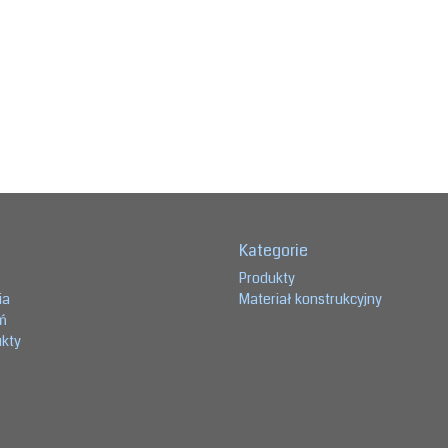
Kategorie
Produkty
ia
Materiał konstrukcyjny
eń
ukty