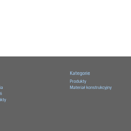
Kategorie
Produkty
ia
Materiał konstrukcyjny
eń
ukty