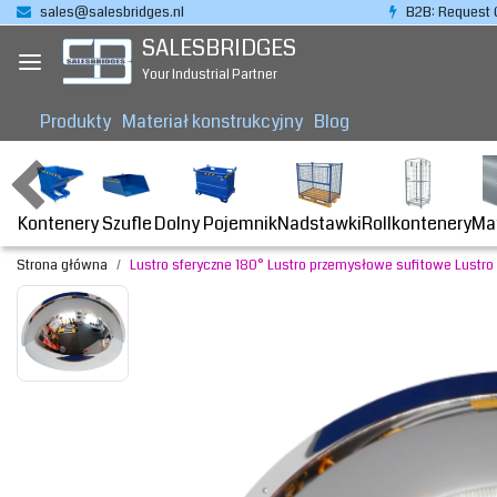
sales@salesbridges.nl
B2B: Request 
SALESBRIDGES
Your Industrial Partner
Produkty
Materiał konstrukcyjny
Blog
Kontenery
Dolny Pojemnik
Nadstawki
Rollkontenery
Ma
Szufle
Strona główna
Lustro sferyczne 180° Lustro przemysłowe sufitowe Lustro