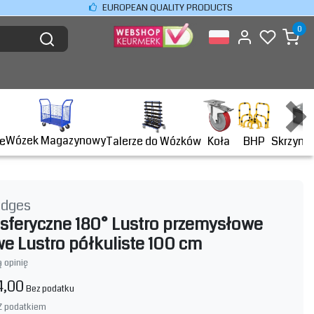
EUROPEAN QUALITY PRODUCTS
0
Wózek Magazynowy
BHP
e
Talerze do Wózków
Koła
Skrzyni
idges
 sferyczne 180° Lustro przemysłowe
we Lustro półkuliste 100 cm
 opinię
4,00
Bez podatku
Z podatkiem