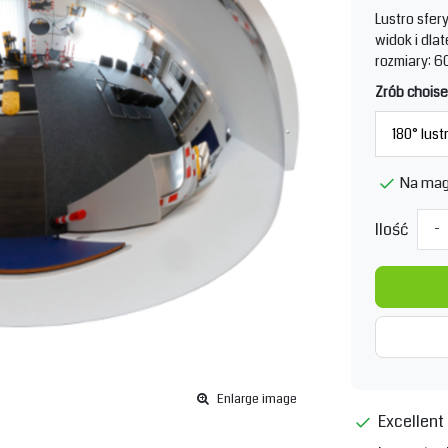
Lustro sfer
widok i dla
rozmiary: 60
Zrób choise
Na mag
Ilość
-
Enlarge image
Excellent 