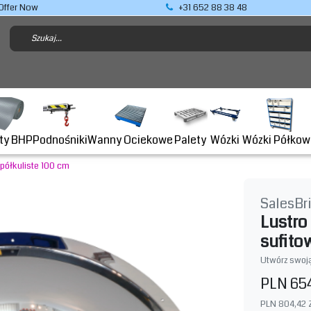
Offer Now
+31 652 88 38 48
Podnośniki
ty BHP
Wanny Ociekowe
Wózki Półkow
Palety
Wózki
 półkuliste 100 cm
SalesBr
Lustro
sufito
Utwórz swoją
PLN 65
PLN 804,42