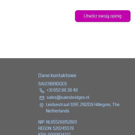
Utwórz swoją opinię
Dane kontaktowe
SALESBRIDGES
+31 652 88 38 48
sales@salesbridges.nl
Leidsestraat 126F, 2182DS Hillegom, The
Netherlands
NIP: NL855288152B01
REGON: 520245578
KRS: 0000924227