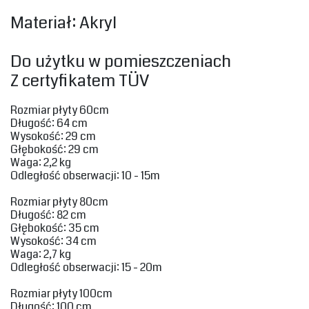
‎Materiał: Akryl‎
Do użytku‎ w pomieszczeniach
Z certyfikatem TÜV‎
Rozmiar płyty 60cm‎
‎Długość: 64 cm
Wysokość‎‎: 29 cm
Głębokość: 29 cm
Waga‎: 2,2 kg
‎Odległość obserwacji‎: 10 - 15m‎
‎Rozmiar płyty 80cm‎
‎Długość: 82 cm
Głębokość: 35 cm
Wysokość‎‎: 34 cm
Waga‎‎: 2,7 kg
‎Odległość obserwacji‎: 15 - 20m‎
‎Rozmiar płyty 100cm‎
‎Długość: 100 cm