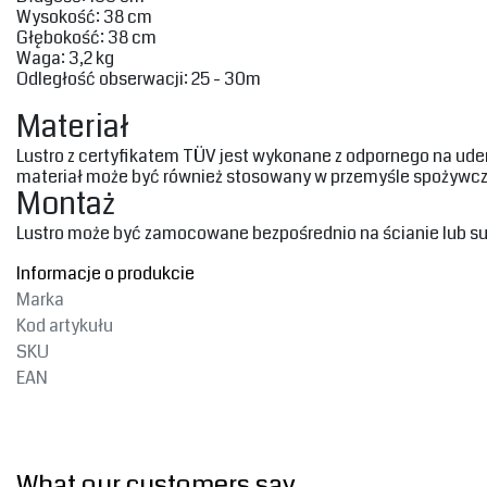
Wysokość‎: 38 cm
Głębokość‎‎: 38 cm
Waga‎: 3,2 kg‎
‎Odległość obserwacji: 25 - 30m‎
‎Materiał‎
‎Lustro z certyfikatem TÜV jest wykonane z odpornego na uder
materiał może być również stosowany w przemyśle spożywczy
Montaż
‎Lustro może być zamocowane bezpośrednio na ścianie lub suf
Informacje o produkcie
Marka
Kod artykułu
SKU
EAN
What our customers say