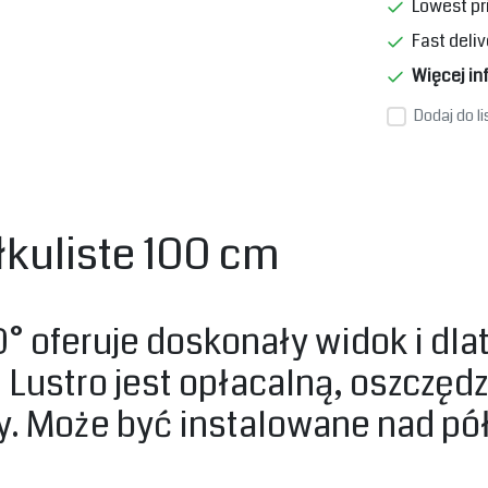
Lowest pr
Fast deliv
Więcej in
Dodaj do l
łkuliste 100 cm
0° oferuje doskonały widok i dla
Lustro jest opłacalną, oszczędz
. Może być instalowane nad pół