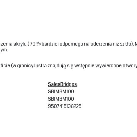
zenia akrylu ( 70% bardziej odpornego na uderzenia niż szkło).
m. ‎
icie (w granicy lustra znajdują się wstępnie wywiercone otwor
SalesBridges
SBIMBM100
SBIMBM100
9507415138225