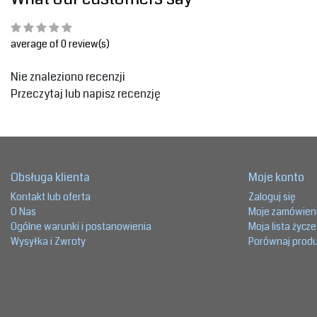
average of 0 review(s)
Nie znaleziono recenzji
Przeczytaj lub napisz recenzję
Obsługa klienta
Moje konto
Kontakt lub oferta
Zaloguj się
O Nas
Moje zamówien
Ogólne warunki i postanowienia
Moja lista życz
Wysyłka i Zwroty
Porównaj prod