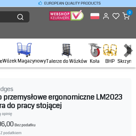
EUROPEAN QUALITY PRODUCTS
0
Wózek Magazynowy
BHP
e
Talerze do Wózków
Koła
Skrzyni
idges
ło przemysłowe ergonomiczne LM2023
a do pracy stojącej
 opinię
06,00
Bez podatku
Z podatkiem