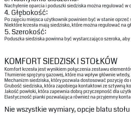
‎Nachylenie oparcia i poduszki siedziska można regulować w c
‎4. Głębokość:‎
‎Po zajęciu miejsca użytkownik powinien być w stanie oprzeć s
‎Niektóre krzesła mają siedzisko, które można regulować na g
‎5. Szerokość:‎
‎Poduszka siedziska powinna być wystarczająco szeroka, aby n
‎KOMFORT SIEDZISK I STOŁKÓW‎
‎Komfort krzesła jest wynikiem połączenia zestawu elementów
‎Tłumienie sprężyny gazowej, które ma wpływ głównie wtedy, 
‎Mechanizm siedziska, który pozwala dostosować pozycję do mo
‎Grubość siedziska, która zapobiega kontaktowi ze sztywną kons
‎Jakość powłoki, która zapewnia dobrą przyczepność dla użytk
Elastyczność pianki pozwalająca również na przyjemny konta
‎Nie wszystkie wymiary, opcje blatu stołu