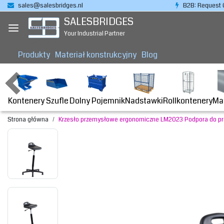
sales@salesbridges.nl
B2B: Request 
SALESBRIDGES
Your Industrial Partner
Produkty
Materiał konstrukcyjny
Blog
Kontenery
Dolny Pojemnik
Nadstawki
Rollkontenery
Ma
Szufle
Strona główna
Krzesło przemysłowe ergonomiczne LM2023 Podpora do pra