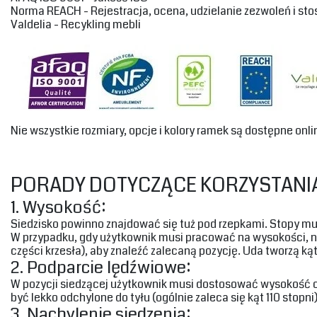
‎Norma REACH - Rejestracja, ocena, udzielanie zezwoleń i st
‎Valdelia - Recykling mebli‎
‎Nie wszystkie rozmiary, opcje i kolory ramek są dostępne onli
‎PORADY DOTYCZĄCE KORZYSTANIA
‎1. Wysokość:‎
‎Siedzisko powinno znajdować się tuż pod rzepkami. Stopy m
‎W przypadku, gdy użytkownik musi pracować na wysokości, n
części krzesła), aby znaleźć zalecaną pozycję. Uda tworzą kąt 
‎2. Podparcie lędźwiowe:‎
‎W pozycji siedzącej użytkownik musi dostosować wysokość o
być lekko odchylone do tyłu (ogólnie zaleca się kąt 110 stopni).
‎3. Nachylenie siedzenia:‎