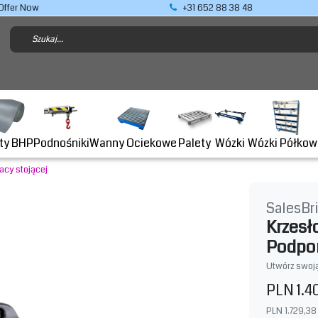
Offer Now
+31 652 88 38 48
Podnośniki
ty BHP
Wanny Ociekowe
Wózki Półkow
Palety
Wózki
cy stojącej
SalesBr
Krzes
Podpor
Utwórz swoją
PLN 1.4
PLN 1.729,38