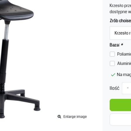
Krzesło pr
dostępne w
Zrób choise
Baza:
*
Poliami
Alumini
Na mag
Ilość
-
Enlarge image