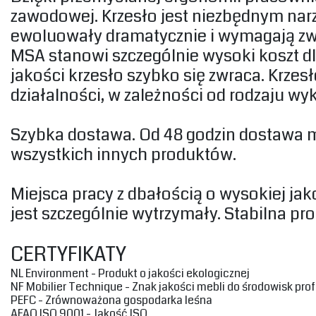
zawodowej. Krzesło jest niezbędnym nar
ewoluowały dramatycznie i wymagają zw
MSA stanowi szczególnie wysoki koszt dla
jakości krzesło szybko się zwraca. Krzes
działalności, w zależności od rodzaju wy
‎Szybka dostawa. Od 48 godzin dostawa 
wszystkich innych produktów.‎
‎Miejsca pracy z dbałością o wysokiej j
jest szczególnie wytrzymały. Stabilna pro
‎CERTYFIKATY‎
‎NL Environment - Produkt o jakości ekologicznej‎
‎NF Mobilier Technique - Znak jakości mebli do środowisk pro
‎PEFC - Zrównoważona gospodarka leśna‎
‎AFAQ ISO 9001 - Jakość ISO‎