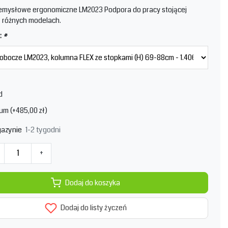
zemysłowe ergonomiczne LM2023 Podpora do pracy stojącej
 różnych modelach.
:
*
d
um (+485,00 zł)
1-2 tygodni
azynie
+
Dodaj do koszyka
Dodaj do listy życzeń