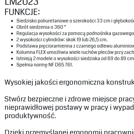
LM2023
‎FUNKCJE:‎
Siedzisko poliuretanowe o szerokości 33 cm i głęboko
‎Obrót siedzenia o 360 °‎‎
‎Regulacja wysokości za pomocą podnośnika gazowego,
‎2 wysokości cylindrów: skok 19 lub 26,5 cm.‎
‎Podstawa pięcioramienna z czarnego odlewu aluminiow
‎Kolumna FLEX umożliwia wiele ruchów pleców przy zacho
‎Istnieją 2 modele o wysokości siedziska od 69 do 89 cm 
‎Spełnia normę NF D65 761.‎
‎Wysokiej jakości ergonomiczna konstrukc
‎Stwórz bezpieczne i zdrowe miejsce pra
nieprawidłowej postawy w pracy i wypa
produktywność.‎
‎Dzięki przemyślanej ergonomii pracownicy