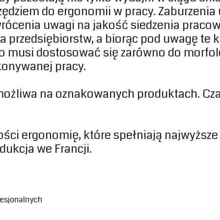
zędziem do ergonomii w pracy. Zaburzeni
rócenia uwagi na jakość siedzenia praco
 przedsiębiorstw, a biorąc pod uwagę te ko
ło musi dostosować się zarówno do morfolog
konywanej pracy.‎
możliwa na oznakowanych produktach. Cza
akości ergonomię, które spełniają najwyżs
dukcja we Francji.‎
fesjonalnych‎