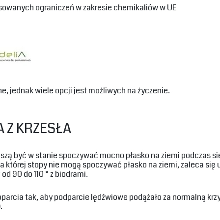
osowanych ograniczeń w zakresie chemikaliów w UE‎
ne, jednak wiele opcji jest możliwych na życzenie.‎
 Z KRZESŁA‎
uszą być w stanie spoczywać mocno płasko na ziemi podczas sie
a której stopy nie mogą spoczywać płasko na ziemi, zaleca si
od 90 do 110 ° z biodrami.‎
parcia tak, aby podparcie lędźwiowe podążało za normalną krz
‎