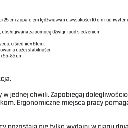
ści 25 cm z oparciem lędźwiowym o wysokości 10 cm i uchwytem
 obsługiwana za pomocą dźwigni pod siedzeniem.‎
ego, o średnicy 61cm.‎
waniu dużej stabilności.‎
i 55-85 cm.‎
ja.‎
cy w jednej chwili. Zapobiegaj dolegliwo
dkom. Ergonomiczne miejsca pracy pomaga
 pozostają nie tylko wydajni w ciągu dnia p