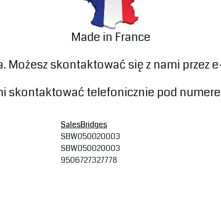
Made in France
. Możesz skontaktować się z nami przez 
mi skontaktować telefonicznie pod numere
SalesBridges
SBW050020003
SBW050020003
9506727327778