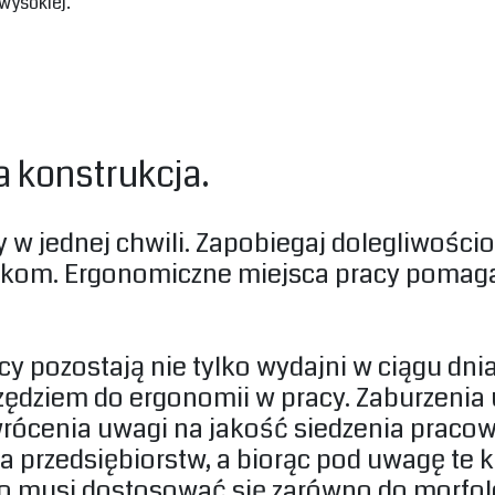
wysokiej.‎
 konstrukcja.‎
cy w jednej chwili. Zapobiegaj dolegliwo
dkom. Ergonomiczne miejsca pracy pomaga
 pozostają nie tylko wydajni w ciągu dnia p
zędziem do ergonomii w pracy. Zaburzeni
rócenia uwagi na jakość siedzenia praco
 przedsiębiorstw, a biorąc pod uwagę te ko
ło musi dostosować się zarówno do morfolog