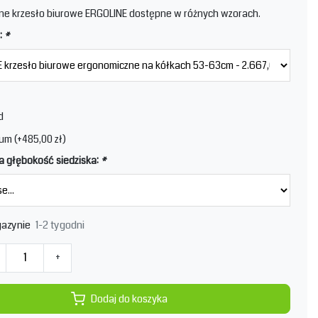
ne krzesło biurowe ERGOLINE dostępne w różnych wzorach.
:
*
d
um (+485,00 zł)
 głębokość siedziska:
*
1-2 tygodni
azynie
+
Dodaj do koszyka