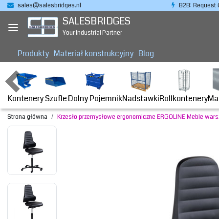
sales@salesbridges.nl
B2B: Request 
SALESBRIDGES
Your Industrial Partner
Produkty
Materiał konstrukcyjny
Blog
Kontenery
Dolny Pojemnik
Nadstawki
Rollkontenery
Ma
Szufle
Strona główna
Krzesło przemysłowe ergonomiczne ERGOLINE Meble wars