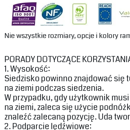
‎Nie wszystkie rozmiary, opcje i kolory r
‎PORADY DOTYCZĄCE KORZYSTANIA
‎1. Wysokość:‎
‎Siedzisko powinno znajdować się 
na ziemi podczas siedzenia.‎
‎W przypadku, gdy użytkownik musi
na ziemi, zaleca się użycie podnóż
znaleźć zalecaną pozycję. Uda tworzą
‎2. Podparcie lędźwiowe:‎