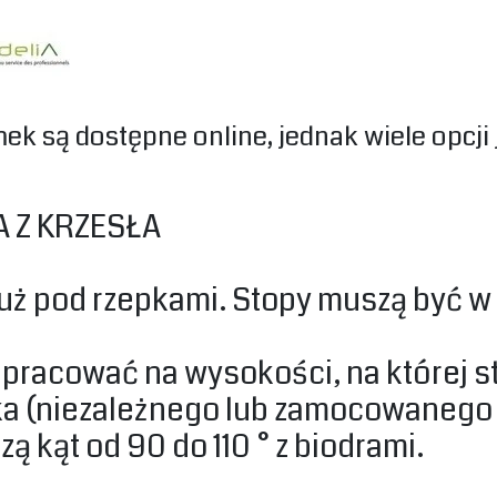
amek są dostępne online, jednak wiele opcji 
 Z KRZESŁA‎
tuż pod rzepkami. Stopy muszą być 
 pracować na wysokości, na której 
ka (niezależnego lub zamocowanego w
 kąt od 90 do 110 ° z biodrami.‎