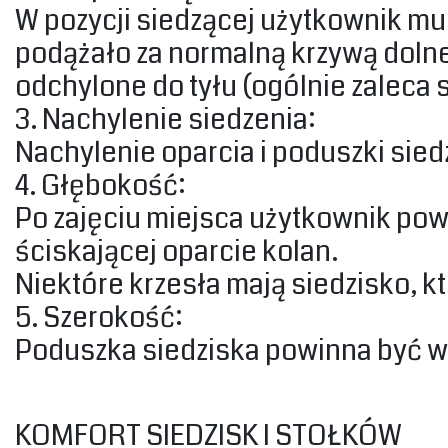
‎W pozycji siedzącej użytkownik m
podążało za normalną krzywą dolne
odchylone do tyłu (ogólnie zaleca się
‎3. Nachylenie siedzenia:‎
‎Nachylenie oparcia i poduszki sie
‎4. Głębokość:‎
‎Po zajęciu miejsca użytkownik pow
ściskającej oparcie kolan.‎
‎Niektóre krzesła mają siedzisko, 
‎5. Szerokość:‎
‎Poduszka siedziska powinna być wy
‎KOMFORT SIEDZISK I STOŁKÓW‎