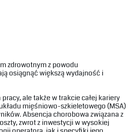
ściom zdrowotnym z powodu
ją osiągnąć większą wydajność i
racy, ale także w trakcie całej kariery
a układu mięśniowo-szkieletowego (MSA)
wników. Absencja chorobowa związana z
szty, zwrot z inwestycji w wysokiej
ii operatora, jak i specyfiki jego