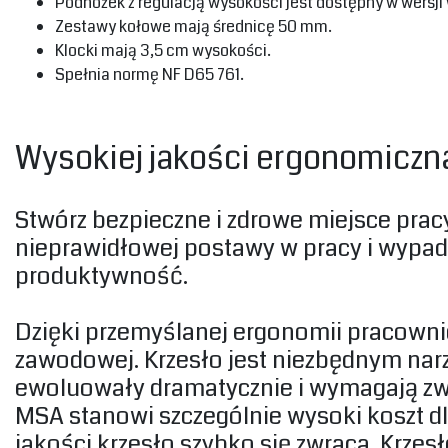
‎Podnóżek z regulacją wysokości jest dostępny w wersji 
‎Zestawy kołowe mają średnicę 50 mm.‎
‎Klocki mają 3,5 cm wysokości.‎
‎Spełnia normę NF D65 761.‎
Wysokiej jakości ergonomiczna
‎Stwórz bezpieczne i zdrowe miejsce pra
nieprawidłowej postawy w pracy i wypa
produktywność.‎
‎Dzięki przemyślanej ergonomii pracownicy
zawodowej. Krzesło jest niezbędnym nar
ewoluowały dramatycznie i wymagają zw
MSA stanowi szczególnie wysoki koszt dla
jakości krzesło szybko się zwraca. Krzes