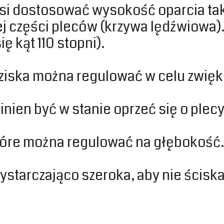
usi dostosować wysokość oparcia ta
j części pleców (krzywa lędźwiowa).
 kąt 110 stopni).‎
dziska można regulować w celu zwięk
inien być w stanie oprzeć się o plec
które można regulować na głębokość.‎
starczająco szeroka, aby nie ściska