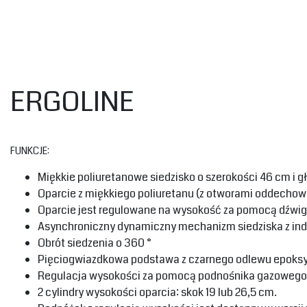
‎ERGOLINE
‎FUNKCJE:‎
‎Miękkie poliuretanowe siedzisko o szerokości 46 cm i 
‎Oparcie z miękkiego poliuretanu (z otworami oddechowy
‎Oparcie jest regulowane na wysokość za pomocą dźwign
‎Asynchroniczny dynamiczny mechanizm siedziska z indyw
‎Obrót siedzenia o 360 °‎
‎Pięciogwiazdkowa podstawa z czarnego odlewu epoksydo
‎Regulacja wysokości za pomocą podnośnika gazowego,
‎2 cylindry wysokości oparcia: skok 19 lub 26,5 cm.‎