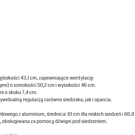
głębokości 43,1 cm, zapewniające wentylację
mi) o szerokości 50,2 cm i wysokości 46 cm.‎
i o skoku 7,4 cm.‎
idualną regulacją zarówno siedziska, jak i oparcia.‎
wego z aluminium, średnica: 61 cm dla niskich siedzeń i 66,8 
 obsługiwana za pomocą dźwigni pod siedzeniem.‎