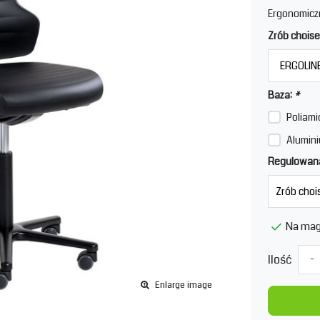
Ergonomicz
Zrób choise
Baza:
*
Poliami
Alumini
Regulowana
Na mag
Ilość
-
Enlarge image