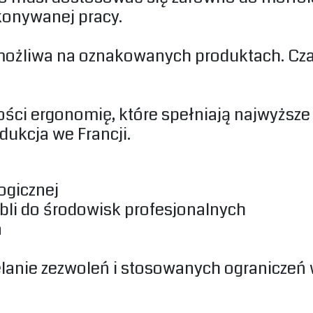
konywanej pracy.‎
możliwa na oznakowanych produktach. Cza
akości ergonomię, które spełniają najwyżs
dukcja we Francji.‎
gicznej‎
bli do środowisk profesjonalnych‎
‎
elanie zezwoleń i stosowanych ograniczeń 