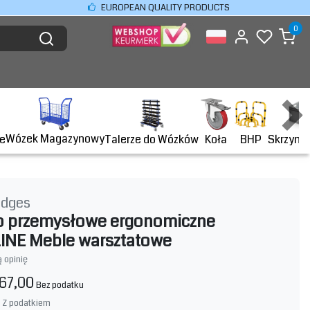
EUROPEAN QUALITY PRODUCTS
0
Wózek Magazynowy
BHP
e
Talerze do Wózków
Koła
Skrzyni
idges
o przemysłowe ergonomiczne
INE Meble warsztatowe
 opinię
67,00
Bez podatku
Z podatkiem