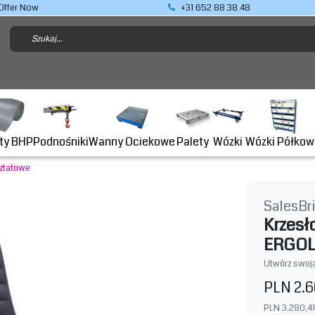
Offer Now
+31 652 88 38 48
Podnośniki
ty BHP
Wanny Ociekowe
Wózki Półkow
Palety
Wózki
ztatowe
SalesBr
Krzesł
ERGOL
Utwórz swoją
PLN 2.6
PLN 3.280,41