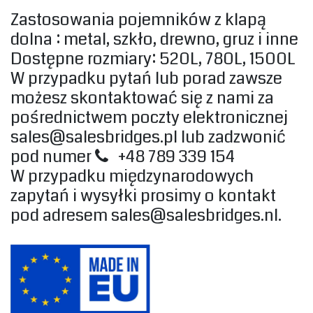
Zastosowania pojemników z klapą
dolna : met‎al, szkło, drewno, gruz i inne‎
‎Dostępne rozmiary: 520L, 780L, 1500L‎
‎W przypadku pytań lub porad zawsze
możesz skontaktować się z nami za
pośrednictwem poczty elektronicznej
sales@salesbridges.pl
lub zadzwonić
pod numer
+48 789 339 154
W przypadku międzynarodowych
zapytań i wysyłki prosimy o kontakt
pod adresem
sales@salesbridges.nl
.‎