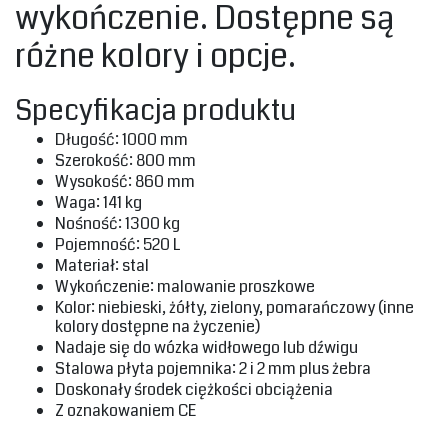
wykończenie. Dostępne są
różne kolory i opcje.‎
‎Specyfikacja produktu‎
‎Długość: 1000 mm ‎
‎Szerokość: 800 mm‎
‎Wysokość: 860 mm ‎
‎Waga: 141 kg‎
‎Nośność: 1300 kg‎
‎Pojemność: 520 L‎
‎Materiał: stal‎
‎Wykończenie: malowanie proszkowe‎
‎Kolor: niebieski, żółty, zielony, pomarańczowy (inne
kolory dostępne na życzenie)‎
‎Nadaje się do wózka widłowego lub dźwigu ‎
‎Stalowa płyta pojemnika: 2 i 2 mm plus żebra‎
‎Doskonały środek ciężkości obciążenia‎
‎‎Z oznakowaniem CE