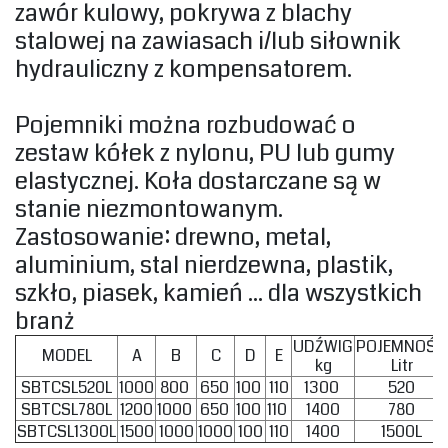
zawór kulowy, pokrywa z blachy
stalowej na zawiasach i/lub siłownik
hydrauliczny z kompensatorem.‎
‎Pojemniki można rozbudować o
zestaw kółek z nylonu, PU lub gumy
elastycznej. Koła dostarczane są w
stanie niezmontowanym.‎
‎Zastosowanie: drewno, metal,
aluminium, stal nierdzewna, plastik,
szkło, piasek, kamień ... dla wszystkich
branż‎
‎UDŹWIG
‎POJEMNOŚĆ
MODEL
A
B
C
D
E
kg‎
Litr‎
SBTCSL520L
1000
800
650
100
110
1300
520
SBTCSL780L
1200
1000
650
100
110
1400
780
SBTCSL1300L
1500
1000
1000
100
110
1400
1500L