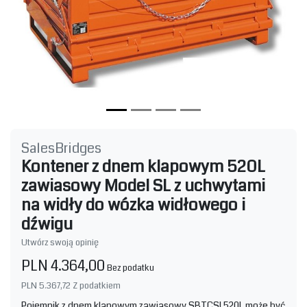
SalesBridges
Kontener z dnem klapowym 520L
zawiasowy Model SL z uchwytami
na widły do wózka widłowego i
dźwigu
Utwórz swoją opinię
PLN 4.364,00
Bez podatku
PLN 5.367,72
Z podatkiem
Pojemnik z dnem klapowym zawiasowy SBTCSL520L może być