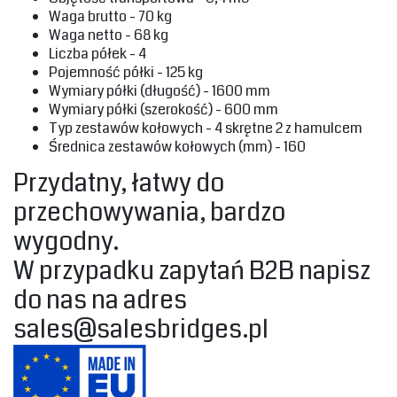
‎Waga brutto - 70 kg‎
‎Waga netto - 68 kg‎
‎Liczba półek - 4‎
‎Pojemność półki - 125 kg‎
‎Wymiary półki (długość) - 1600 mm‎
‎Wymiary półki (szerokość) - 600 mm‎
‎Typ zestawów kołowych - 4 skrętne 2 z hamulcem‎
‎Średnica zestawów kołowych (mm) - 160
‎Przydatny, łatwy do
przechowywania, bardzo
wygodny.‎
‎W przypadku zapytań B2B napisz
do nas na adres
sales@salesbridges.pl