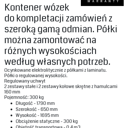
Kontener wózek
do kompletacji zamówień z
szeroką gamą odmian. Półki
można zamontować na
różnych wysokościach
według własnych potrzeb. ‎
‎Ocynkowane elektrolitycznie z półkami z laminatu.
Półki o regulowanej wysokości.
Regulowany‎ uchwyt
‎2 zestawy stałe i 2 zestawy kołowe skrętne z hamulcami
160 mm‎
Pojemność‎‎: 300 kg‎
‎Długość - 1790 mm‎
‎Szerokość - 650 mm‎
‎Wysokość - 1695 mm‎
‎Obciążenie statyczne - 300 kg‎
‎Objętość transportowa - 0,4 m3‎