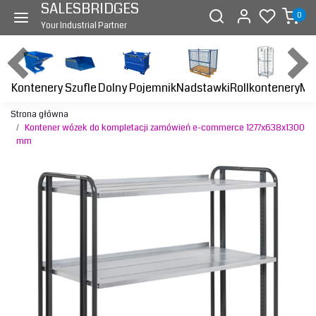
SALESBRIDGES
0
Your Industrial Partner
Kontenery
Dolny Pojemnik
Nadstawki
Rollkontenery
Ma
Szufle
Strona główna
Kontener wózek do kompletacji zamówień e-commerce 1277x638x1300
mm
Previous
Next