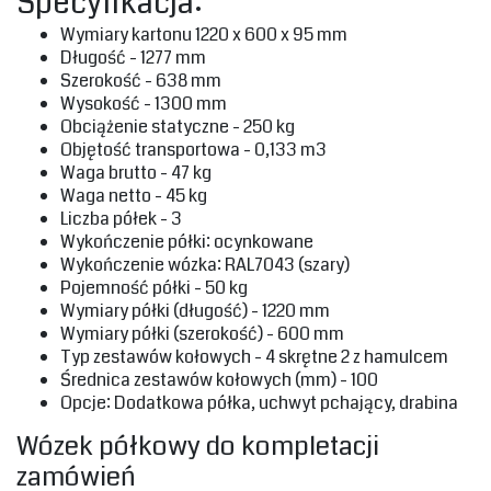
Specyfikacja:
‎Wymiary kartonu 1220 x 600 x 95 mm
‎Długość - 1277 mm‎
‎Szerokość - 638 mm‎
‎Wysokość - 1300 mm‎
‎Obciążenie statyczne - 250 kg‎
‎Objętość transportowa - 0,133 m3‎
‎Waga brutto - 47 kg‎
‎Waga netto - 45 kg‎
‎Liczba półek - 3
‎Wykończenie półki: ocynkowane‎
‎Wykończenie wózka: RAL7043 (szary)‎
‎Pojemność półki - 50 kg‎
‎Wymiary półki (długość) - 1220 mm‎
‎Wymiary półki (szerokość) - 600 mm‎
‎Typ zestawów kołowych - 4 skrętne 2 z hamulcem‎
‎Średnica zestawów kołowych (mm) - 100‎
‎Opcje: Dodatkowa półka, uchwyt pchający, drabina‎
‎Wózek półkowy do kompletacji
zamówień‎