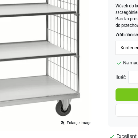
Wózek do ko
szczególnie
Bardzo pros
do przecho
Zrób choise
Na mag
Ilość
-
Enlarge image
Excellent 