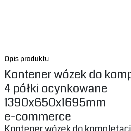
Opis produktu
Kontener wózek do komp
4 ‎półki ocynkowane
1390x650x1695m‎m
e-commerce
Kontener wózek do kompletac