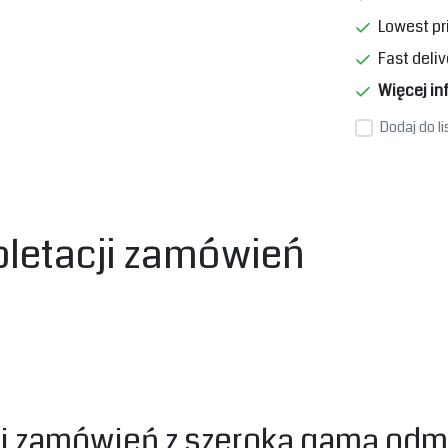
Lowest pr
Fast deliv
Więcej in
Dodaj do l
letacji zamówień
ji zamówień z szeroką gamą od