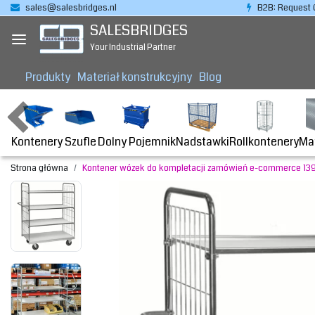
sales@salesbridges.nl
B2B: Request 
SALESBRIDGES
Your Industrial Partner
Produkty
Materiał konstrukcyjny
Blog
Kontenery
Dolny Pojemnik
Nadstawki
Rollkontenery
Ma
Szufle
Strona główna
Kontener wózek do kompletacji zamówień e-commerce 13