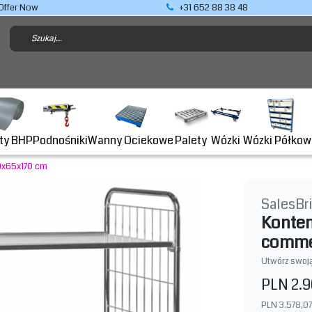
Offer Now
+31 652 88 38 48
Podnośniki
ty BHP
Wanny Ociekowe
Wózki Półkow
Palety
Wózki
9x65x170 cm
SalesBr
Konten
comme
Utwórz swoją
PLN 2.9
PLN 3.578,07