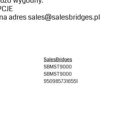
rdzo wygodny.‎
CJE‎
 na adres
sales@salesbridges.pl
SalesBridges
SBMST9000
SBMST9000
9509857316551