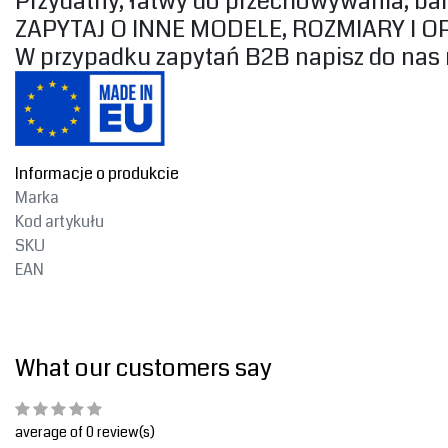
‎Przydatny, łatwy do przechowywania, ba
‎ZAPYTAJ O INNE MODELE, ROZMIARY I OP
‎W przypadku zapytań B2B napisz do nas
Informacje o produkcie
Marka
Kod artykułu
SKU
EAN
What our customers say
average of 0 review(s)