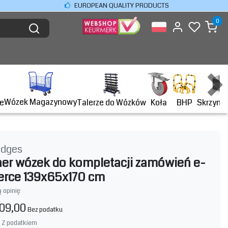
EUROPEAN QUALITY PRODUCTS
0
Wózek Magazynowy
BHP
e
Talerze do Wózków
Koła
Skrzyni
idges
er wózek do kompletacji zamówień e-
rce 139x65x170 cm
 opinię
09,00
Bez podatku
Z podatkiem