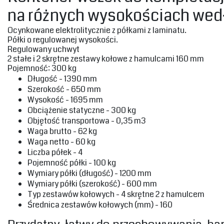
na różnych wysokościach wedł
‎Ocynkowane elektrolitycznie z półkami z laminatu.
Półki o regulowanej wysokości.
Regulowany‎ uchwyt
‎2 stałe i 2 skrętne zestawy kołowe z hamulcami 160 mm‎
Pojemność‎‎: 300 kg‎
‎Długość - 1390 mm‎
‎Szerokość - 650 mm‎
‎Wysokość - 1695 mm‎
‎Obciążenie statyczne - 300 kg‎
‎Objętość transportowa - 0,35 m3‎
‎Waga brutto - 62 kg‎
‎Waga netto - 60 kg‎
‎Liczba półek - 4‎
‎Pojemność półki - 100 kg‎
‎Wymiary półki (długość) - 1200 mm‎
‎Wymiary półki (szerokość) - 600 mm‎
‎Typ zestawów kołowych - 4 skrętne 2 z hamulcem‎
‎Średnica zestawów kołowych (mm) - 160