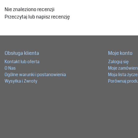
Nie znaleziono recenzji
Przeczytaj lub napisz recenzję
Obsługa klienta
Moje konto
Kontakt lub oferta
Zaloguj się
O Nas
Moje zamówien
Ogólne warunki i postanowienia
Moja lista życz
Wysyłka i Zwroty
Porównaj prod