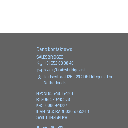
Dane kontaktowe
SALESBRIDGES
+31 652 88 38 48
sales@salesbridges.nl
Leidsestraat 126F, 2182DS Hillegom, The
Netherlands
NIP: NL855288152B01
REGON: 520245578
KRS: 0000924227
IBAN: NL35RABO0305665243
SWIFT: INGBPLPW