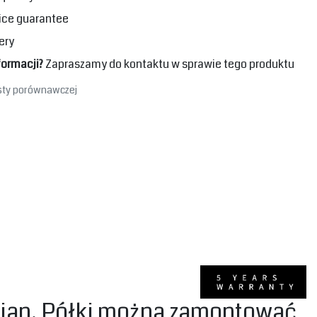
ice guarantee
ery
formacji?
Zapraszamy do kontaktu w sprawie tego produktu
isty porównawczej
mian. Półki można zamontować