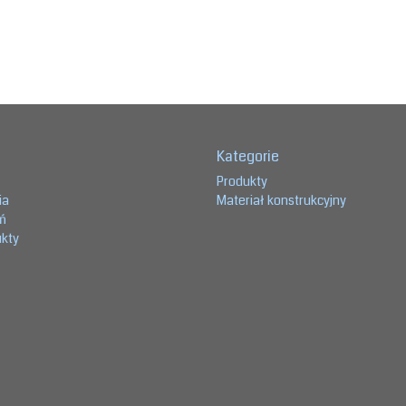
Kategorie
Produkty
ia
Materiał konstrukcyjny
eń
ukty