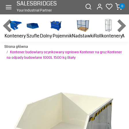
SALESBRIDGES
0
Your Industrial Partner
Kontenery
Dolny Pojemnik
Nadstawki
Rollkontenery
Ma
Szufle
Strona główna
Kontener budowlany ocynkowany ogniowo Kontener na gruz Kontener
na odpady budowlane 1000L 1500 kg Biały
Previous
Next