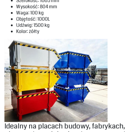
‎Szerokość: 1065 mm‎
‎Wysokość: 804 mm‎
‎Waga: 100 kg‎
‎Objętość: 1000L‎
‎Udźwig: 1500 kg‎
‎Kolor: żółty
Idealny na placach budowy, fabrykach,