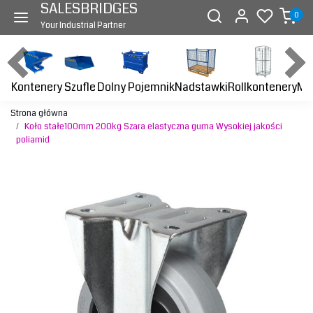
SALESBRIDGES
0
Your Industrial Partner
Kontenery
Dolny Pojemnik
Nadstawki
Rollkontenery
Ma
Szufle
Strona główna
Koło stałe100mm 200kg Szara elastyczna guma Wysokiej jakości
poliamid