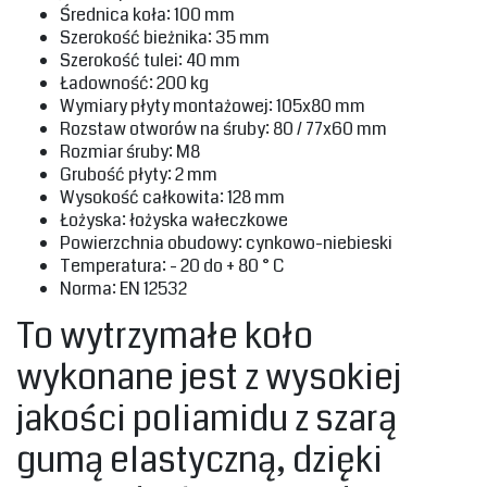
‎Średnica koła: 100 mm‎
‎Szerokość bieżnika: 35 mm‎
‎Szerokość tulei: 40 mm‎
‎Ładowność: 200 kg‎
‎Wymiary płyty montażowej: 105x80 mm‎
‎Rozstaw otworów na śruby: 80 / 77x60 mm‎
‎Rozmiar śruby: M8‎
‎Grubość płyty: 2 mm‎
‎Wysokość całkowita: 128 mm‎
‎Łożyska: łożyska wałeczkowe‎
‎Powierzchnia obudowy: cynkowo-niebieski‎
‎Temperatura: - 20 do + 80 ° C‎
Norma: EN 12532‎
To wytrzymałe koło
wykonane jest z wysokiej
jakości poliamidu z szarą
gumą elastyczną, dzięki