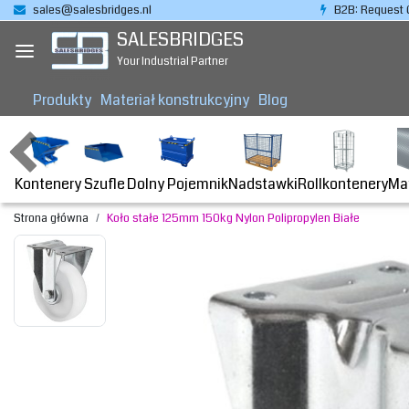
sales@salesbridges.nl
B2B: Request 
SALESBRIDGES
Your Industrial Partner
Produkty
Materiał konstrukcyjny
Blog
Kontenery
Dolny Pojemnik
Nadstawki
Rollkontenery
Ma
Szufle
Strona główna
Koło stałe 125mm 150kg Nylon Polipropylen Białe