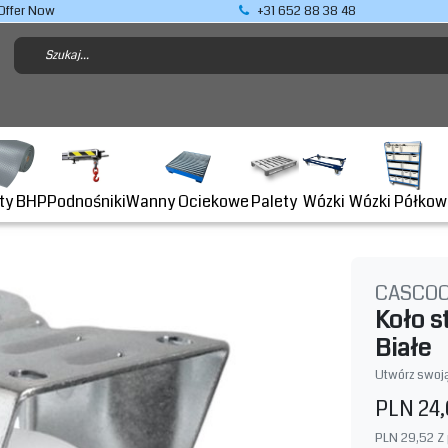
Offer Now
+31 652 88 38 48
Podnośniki
ty BHP
Wanny Ociekowe
Wózki Półkow
Palety
Wózki
CASCO
Koło s
Białe
Utwórz swoją
PLN 24
PLN 29,52
Z