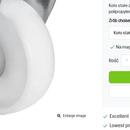
Koło stałe
polipropyle
Zrób choise
Na mag
Ilość
-
Excellent 
Enlarge image
Lowest pr