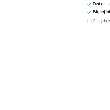
Fast deliv
Więcej in
Dodaj do l
e