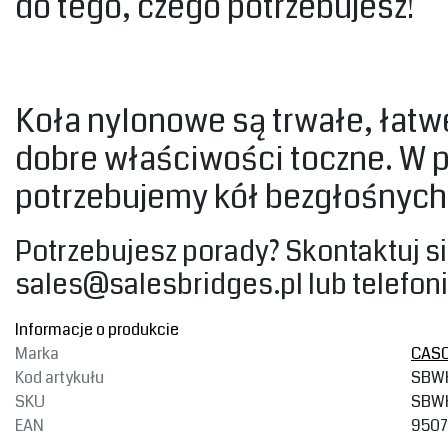
do tego, czego potrzebujesz!‎
‎Koła nylonowe są trwałe, łat
dobre właściwości toczne. W p
potrzebujemy kół bezgłośnych, 
‎Potrzebujesz porady? Skontaktuj s
sales@salesbridges.pl
lub telefoni
Informacje o produkcie
Marka
CAS
Kod artykułu
SBW
SKU
SBW
EAN
9507