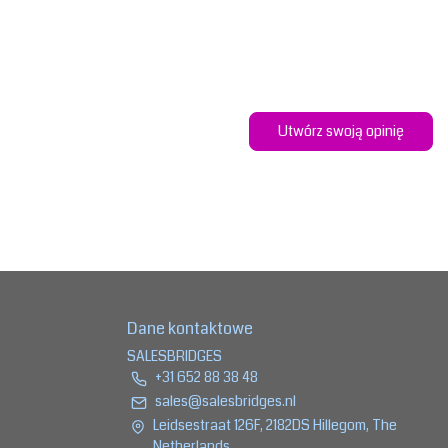
Utwórz swoją opinię
Dane kontaktowe
SALESBRIDGES
+31 652 88 38 48
sales@salesbridges.nl
Leidsestraat 126F, 2182DS Hillegom, The
Netherlands