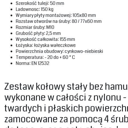
‎Szerokość tuleji: 50 mm‎
‎Ladownosc: 150 kg‎
‎Wymiary płyty montażowej: 105x80 mm‎
‎Rozstaw otworów na śruby: 80 / 77x60 mm‎
‎Rozmiar śruby: M10‎
‎Grubość płyty: 2,5 mm‎
‎Wysokość całkowita: 155 mm‎
‎Łożyska: łożyska wałeczkowe‎
‎Powierzchnia obudowy: cynkowo-niebieski‎
‎Temperatura: - 20 do + 60 ° C‎
Norma: EN 12532‎
‎Zestaw kołowy stały bez hamul
wykonane w całości z nylonu -
twardych i płaskich powierzch
zamocowane za pomocą 4 śrub. 