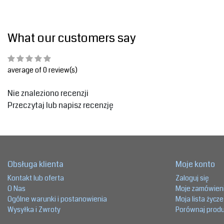
What our customers say
average of 0 review(s)
Nie znaleziono recenzji
Przeczytaj lub napisz recenzję
Obsługa klienta
Moje konto
Kontakt lub oferta
Zaloguj się
O Nas
Moje zamówien
Ogólne warunki i postanowienia
Moja lista życz
Wysyłka i Zwroty
Porównaj prod