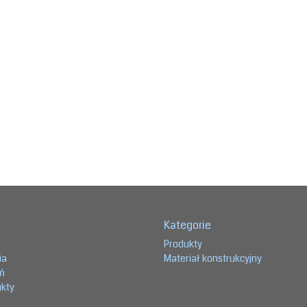
Kategorie
Produkty
ia
Materiał konstrukcyjny
eń
ukty