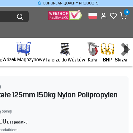
EUROPEAN QUALITY PRODUCTS
0
Wózek Magazynowy
BHP
e
Talerze do Wózków
Koła
Skrzyni
O
tałe 125mm 150kg Nylon Polipropylen
 opinię
,00
Bez podatku
 podatkiem