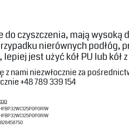
we do czyszczenia, mają wysoką
rzypadku nierównych podłóg, pro
lepiej jest użyć kół PU lub kół 
ię z nami niezwłocznie za pośrednic
cznie +48 789 339 154‎
COO
HFBP32WC125P0P0R1W
HFBP32WC125P0P0R1W
828458750