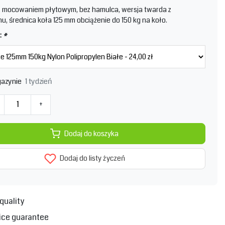
 z mocowaniem płytowym, bez hamulca, wersja twarda z
nu, średnica koła 125 mm obciążenie do 150 kg na koło.
:
*
1 tydzień
azynie
+
Dodaj do koszyka
Dodaj do listy życzeń
quality
ice guarantee