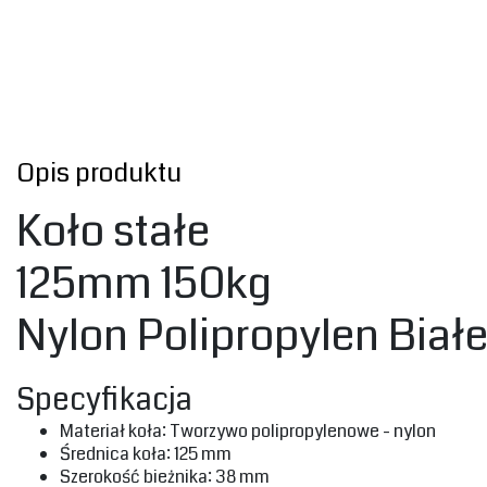
Opis produktu
‎Koło stałe‎
125mm 150kg
‎Nylon Polipropylen Biał
‎Specyfikacja‎
‎Materiał koła: Tworzywo polipropylenowe - nylon‎
‎Średnica koła: 125 mm‎
‎Szerokość bieżnika: 38 mm‎