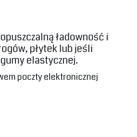
 dopuszczalną ładowność i
gów, płytek lub jeśli
z gumy elastycznej.
twem poczty elektronicznej