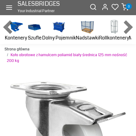
SALESBRIDGES
0
Your Industrial Partner
Kontenery
Dolny Pojemnik
Nadstawki
Rollkontenery
Ma
Szufle
Strona główna
Koło obrotowe z hamulcem poliamid biały średnica 125 mm nośność
200 kg