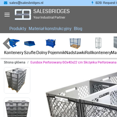
sales@salesbridges.nl
B2B: Request 
SALESBRIDGES
Your Industrial Partner
Produkty
Materiał konstrukcyjny
Blog
Kontenery
Dolny Pojemnik
Nadstawki
Rollkontenery
Ma
Szufle
Strona główna
Eurobox Perforowany 60x40x22 cm Skrzynka Perforowana 