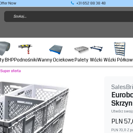
Offer Now
+31 652 88 38 48
Podnośniki
ty BHP
Wanny Ociekowe
Wózki Półkow
Palety
Wózki
Super oferta
SalesBr
Eurob
Skrzyn
Utwórz swoją
PLN 57
PLN 70,11
Z p