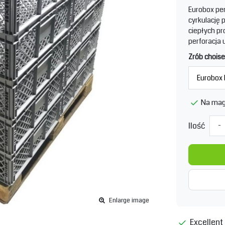
Eurobox per
cyrkulację 
ciepłych pr
perforacja
Zrób choise
Na mag
Ilość
-
Enlarge image
Excellent 