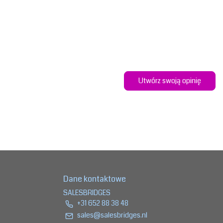
Utwórz swoją opinię
Dane kontaktowe
SALESBRIDGES
+31 652 88 38 48
sales@salesbridges.nl