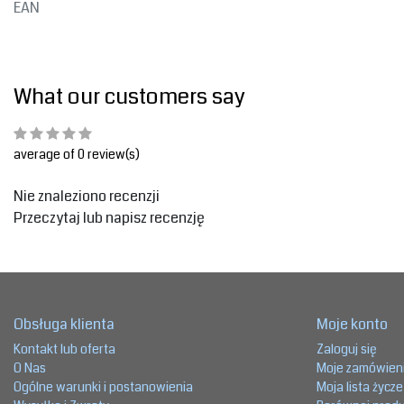
EAN
What our customers say
average of 0 review(s)
Nie znaleziono recenzji
Przeczytaj lub napisz recenzję
Obsługa klienta
Moje konto
Kontakt lub oferta
Zaloguj się
O Nas
Moje zamówien
Ogólne warunki i postanowienia
Moja lista życz