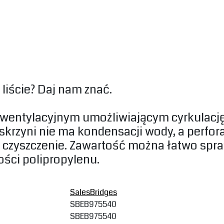
liście? Daj nam znać.‎
 wentylacyjnym umożliwiającym cyrkulację
W skrzyni nie ma kondensacji wody, a perf
e czyszczenie. Zawartość można łatwo spra
ści polipropylenu.‎
SalesBridges
SBEB975540
SBEB975540