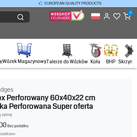
EUROPEAN QUALITY PRODUCTS
0
Wózek Magazynowy
BHP
e
Talerze do Wózków
Koła
Skrzyni
idges
ox Perforowany 60x40x22 cm
ka Perforowana Super oferta
 opinię
,00
Bez podatku
odatkiem