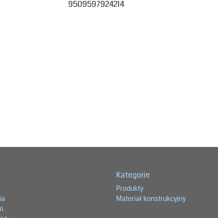
9509597924214
Kategorie
Produkty
ia
Materiał konstrukcyjny
eń