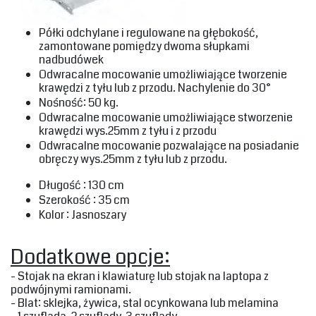
‎Półki odchylane i regulowane na głębokość,
zamontowane pomiędzy dwoma słupkami
nadbudówek‎
‎Odwracalne mocowanie umożliwiające tworzenie
krawędzi z tyłu lub z przodu. Nachylenie do 30° ‎
‎Nośność: 50 kg.‎
‎Odwracalne mocowanie umożliwiające stworzenie
krawędzi wys.25mm z tyłu i z przodu‎
‎Odwracalne mocowanie pozwalające na posiadanie
obręczy wys.25mm z tyłu lub z przodu.‎
‎Długość : 130 cm‎
‎Szerokość : 35 cm‎
‎Kolor : Jasnoszary‎
‎Dodatkowe opcje:‎
‎- Stojak na ekran i klawiaturę lub stojak na laptopa z
podwójnymi ramionami.‎
‎- Blat: sklejka, żywica, stal ocynkowana lub melamina ‎