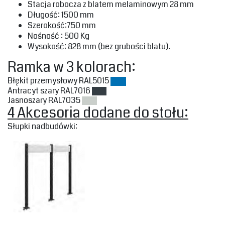
‎Stacja robocza z blatem melaminowym 28 mm‎
‎Długość: 1500 mm‎
‎Szerokość:750 mm‎
‎Nośność : 500 Kg‎
‎Wysokość: 828 mm (bez grubości blatu).‎
‎Ramka w 3 kolorach:‎
‎Błękit przemysłowy‎ RAL5015
‎Antracyt szary‎ RAL7016
‎Jasnoszary‎ RAL7035
‎4 Akcesoria dodane do stołu:‎
‎Słupki nadbudówki:‎