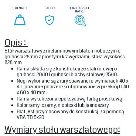
‎Opis : ‎
‎Stół warsztatowy z melaminowym blatem roboczym o
grubości 28mm z prostymi krawędziami, stała wysokość
828 mm‎
‎Rama składa się z konstrukcji ze stali rurowej o
grubości 20/10 i grubości blachy stalowej 25/10.‎
‎Nogi wykonane są z rury spawanej o wymiarach 40 x
40, poziome poprzeczki uformowane w przekrój U 40
x 60 x 40 mm.‎
‎Rama wykończona epoksydową farbą proszkową‎
‎Kolor ramy: czarny, niebieski lub jasnoszary‎
‎Blat jest przymocowany do konstrukcji za pomocą
VBA TB 5x20‎
‎Wymiary stołu warsztatowego:‎