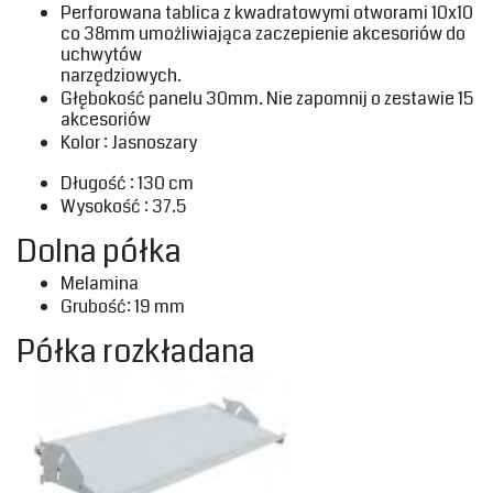
‎Perforowana tablica z kwadratowymi otworami 10x10
co 38mm umożliwiająca zaczepienie akcesoriów do
uchwytów ‎
‎narzędziowych.‎
‎Głębokość panelu 30mm. Nie zapomnij o zestawie 15
akcesoriów ‎
‎Kolor : Jasnoszary‎
‎Długość : 130 cm‎
‎Wysokość : 37.5‎
‎Dolna półka‎
‎Melamina
‎Grubość: 19 mm‎
‎Półka rozkładana‎