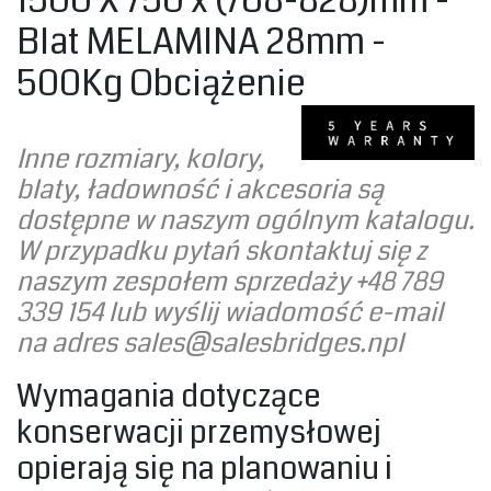
‎1500 X 750 x (768-828)mm -
Blat MELAMINA 28mm -
500Kg Obciążenie‎
‎Inne rozmiary, kolory,
blaty, ładowność i akcesoria są
dostępne w naszym ogólnym katalogu.
W przypadku pytań skontaktuj się z
naszym zespołem sprzedaży +48 789
339 154 lub wyślij wiadomość e-mail
na adres
sales@salesbridges.npl
‎Wymagania dotyczące
konserwacji przemysłowej
opierają się na planowaniu i