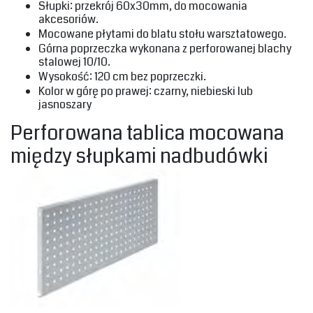
‎Słupki: przekrój 60x30mm, do mocowania
akcesoriów.‎
‎Mocowane płytami do blatu stołu warsztatowego.‎
‎Górna poprzeczka wykonana z perforowanej blachy
stalowej 10/10.‎
‎Wysokość: 120 cm bez poprzeczki.‎
‎Kolor w górę po prawej: czarny, niebieski lub
jasnoszary‎
‎Perforowana tablica mocowana
między słupkami nadbudówki‎