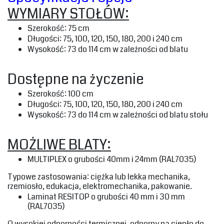
WYMIARY STOŁÓW:‎
‎Szerokość: 75 cm‎
‎Długości: 75, 100, 120, 150, 180, 200 i 240 cm
‎Wysokość: 73 do 114 cm w zależności od blatu‎
Dostępne na życzenie ‎
‎Szerokość: 100 cm‎
‎Długości: 75, 100, 120, 150, 180, 200 i 240 cm‎
‎Wysokość: 73 do 114 cm w zależności od blatu stołu‎
MOŻLIWE BLATY:‎
‎MULTIPLEX‎
‎ o grubości 40mm i 24mm (RAL7035)
‎Typowe zastosowania: ciężka lub lekka mechanika,
rzemiosło, edukacja, elektromechanika, pakowanie.‎
‎Laminat RESITOP‎
‎ o grubości 40 mm i 30 mm
(RAL7035)‎
‎O wysokiej odporności termicznej, odporny na ciepło do