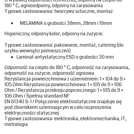
180 ° C, ognioodporny, odporny na zarysowania‎
‎Typowe zastosowania: tworzywo sztuczne, montaż‎
MELAMINA o grubości‎ 38mm, 28mm i 19mm
Higieniczny, odporny kolor, odporny na zużycie.‎
‎Typowe zastosowania: pakowanie, montaż, catering (do
użytku wewnątrz pomieszczeń)‎
‎Laminat antystatyczny ESD‎
‎ o grubości 30 mm‎
‎Odporność na ciepło do 180 ° C, odporność na zarysowania,
odporność na zużycie, odporność ogniowa‎
‎Rezystancja powierzchniowa z uziemieniem: 1 × 104 do 9 ×
105 Ohm Rezystancja powierzchniowa: 1 × 105 do 9 × 106
Ohm / Rezystancja przekroju poprzecznego: 1 × 105 do 9 ×
106 Ohm / Spełnia standard NF‎
‎EN 61340 S-1 / Połączenie elektrostatyczne znajduje się
pod zbiornikiem uziemiającym w celu rozproszenia
elektryczności statycznej‎
‎Typowe zastosowania: elektronika, elektromechanika, IT,
metrologia‎