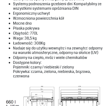
‎Systemy podnoszenia grzebieni din: Kompatybilny ze
wszystkimi systemami opróżniania DIN‎
‎Ergonomiczny uchwyt‎
‎Wzmocniona powierzchnia kół‎
‎Mocne dno‎
‎Płaska pokrywa‎
‎Objętość: 770L‎
‎Waga: 38,5 kg‎
‎Ładowność: 308Kg‎
‎Nadaje się do użytku wewnątrz i na zewnątrz: odporny
na warunki atmosferyczne, odporny na słońce (UV)‎
Odporny na ciepło, mróz i wiele chemikaliów‎
‎Dostępne kolory:‎
‎Pojemnik: czarny / niebieski / zielony‎
‎Pokrywka: czarna, zielona, niebieska, brązowa,
czerwona‎