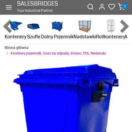
SALESBRIDGES
0
Your Industrial Partner
Kontenery
Dolny Pojemnik
Nadstawki
Rollkontenery
Ma
Szufle
Strona główna
4 kołowy pojemnik, kosz na odpady, śmieci 770L Niebieski
Previous
Next