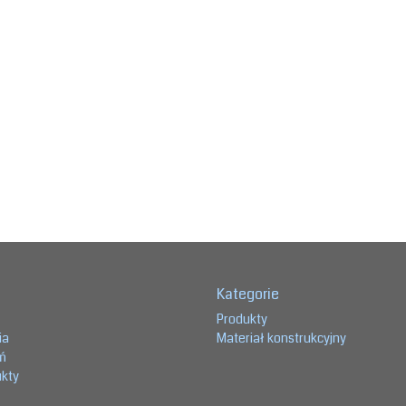
Kategorie
Produkty
ia
Materiał konstrukcyjny
eń
ukty