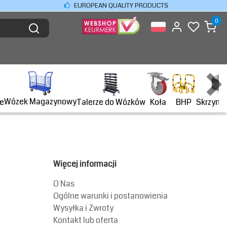
EUROPEAN QUALITY PRODUCTS
0
Wózek Magazynowy
BHP
e
Talerze do Wózków
Koła
Skrzyni
Więcej informacji
O Nas
Ogólne warunki i postanowienia
Wysyłka i Zwroty
Kontakt lub oferta