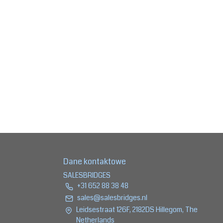
Dane kontaktowe
SALESBRIDGES
+31 652 88 38 48
sales@salesbridges.nl
Leidsestraat 126F, 2182DS Hillegom, The
Netherlands