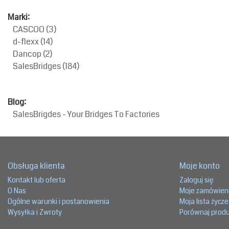
Marki:
CASCOO
(3)
d-flexx
(14)
Dancop
(2)
SalesBridges
(184)
Blog:
SalesBrigdes - Your Bridges To Factories
Obsługa klienta
Moje konto
Kontakt lub oferta
Zaloguj się
O Nas
Moje zamówien
Ogólne warunki i postanowienia
Moja lista życz
Wysyłka i Zwroty
Porównaj prod