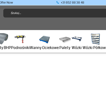
Offer Now
+31 652 88 38 48
Podnośniki
ty BHP
Wanny Ociekowe
Wózki Półkow
Palety
Wózki