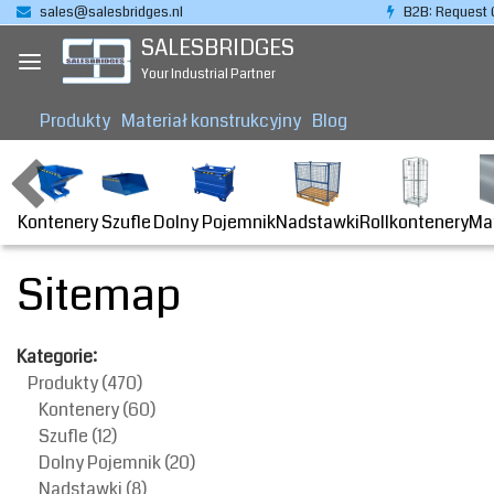
sales@salesbridges.nl
B2B: Request 
SALESBRIDGES
Your Industrial Partner
Produkty
Materiał konstrukcyjny
Blog
Kontenery
Dolny Pojemnik
Nadstawki
Rollkontenery
Ma
Szufle
Sitemap
Kategorie:
Produkty
(470)
Kontenery
(60)
Szufle
(12)
Dolny Pojemnik
(20)
Nadstawki
(8)